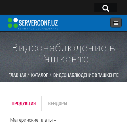
×
Telegram:
@serverconf_uz
Тел: (90) 932-18-00
Видеонаблюдение в
Ташкенте
ГЛАВНАЯ
КОНФИГУРАТОР
ГЛАВНАЯ
КАТАЛОГ
ВИДЕОНАБЛЮДЕНИЕ В ТАШКЕНТЕ
КАТАЛОГ
РЕШЕНИЯ
ПРОДУКЦИЯ
ВЕНДОРЫ
УСЛУГИ
КОНТАКТЫ
Материнские платы
+