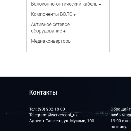
Волоконно-оптический кабель
+
Компоненты ВОЛС
+
Активное сетевое
оборудование
+
Медиаконверторы
Контакты
Тел: (90) 932-18-00
Обращайте
Telegram:
@serverconf_uz
любым воп
Адрес: г.Ташкент, ул. Мукими, 190
19:00 с п
пятницу.