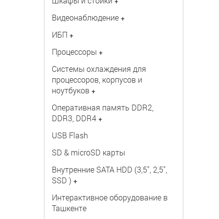
Шкафы и стойки
+
Видеонаблюдение
+
ИБП
+
Процессоры
+
Системы охлаждения для
процессоров, корпусов и
ноутбуков
+
Оперативная память DDR2,
DDR3, DDR4
+
USB Flash
SD & microSD карты
Внутренние SATA HDD (3,5", 2,5",
SSD )
+
Интерактивное оборудование в
Ташкенте