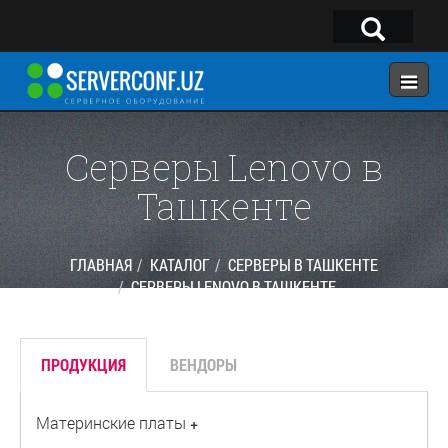
×
Telegram:
@serverconf_uz
Тел: (90) 932-18-00
Серверы Lenovo в
Ташкенте
ГЛАВНАЯ
КОНФИГУРАТОР
ГЛАВНАЯ
КАТАЛОГ
СЕРВЕРЫ В ТАШКЕНТЕ
СЕРВЕРЫ LENOVO В ТАШКЕНТЕ
КАТАЛОГ
РЕШЕНИЯ
ПРОДУКЦИЯ
ВЕНДОРЫ
УСЛУГИ
КОНТАКТЫ
Материнские платы
+