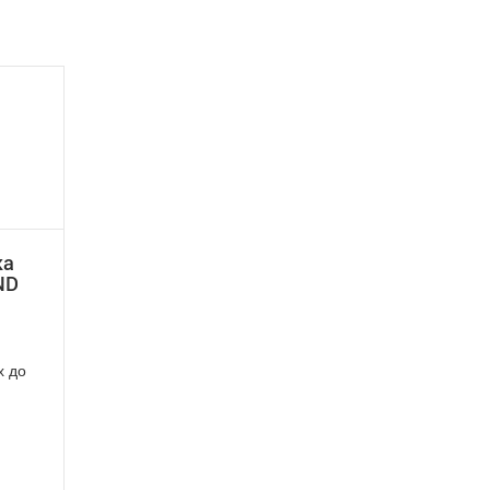
ка
ND
х до