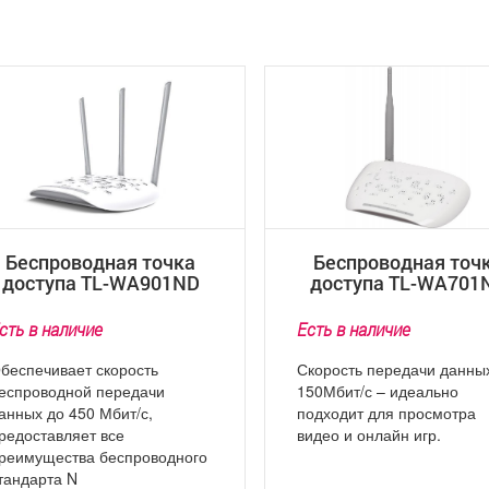
Беспроводная точка
Беспроводная точ
доступа TL-WA901ND
доступа TL-WA701
сть в наличие
Есть в наличие
беспечивает скорость
Скорость передачи данны
еспроводной передачи
150Мбит/с – идеально
анных до 450 Мбит/с,
подходит для просмотра
редоставляет все
видео и онлайн игр.
реимущества беспроводного
тандарта N