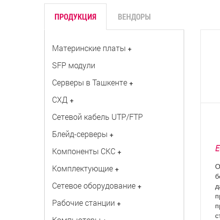
ПРОДУКЦИЯ
ВЕНДОРЫ
Материнские платы
+
SFP модули
Серверы в Ташкенте
+
СХД
+
Сетевой кабель UTP/FTP
Блейд-серверы
+
Е
Компоненты СКС
+
О
Комплектующие
+
б
Сетевое оборудование
+
д
п
Рабочие станции
+
п
с
Компьютеры