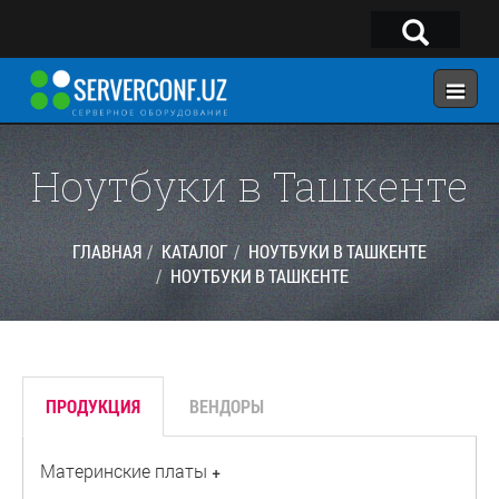
×
Telegram:
@serverconf_uz
Тел: (90) 932-18-00
Ноутбуки в Ташкенте
ГЛАВНАЯ
ГЛАВНАЯ
КАТАЛОГ
НОУТБУКИ В ТАШКЕНТЕ
НОУТБУКИ В ТАШКЕНТЕ
КОНФИГУРАТОР
КАТАЛОГ
РЕШЕНИЯ
ПРОДУКЦИЯ
ВЕНДОРЫ
УСЛУГИ
КОНТАКТЫ
Материнские платы
+