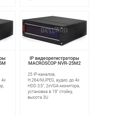
оры
IP видеорегистраторы
5M
MACROSCOP NVR-25M2
25 IP-каналов,
 4х
H.264/MJPEG, аудио, до 4х
р,
HDD 3,5”, 2хVGA-монитора,
установка в 19" стойку,
высота 3U