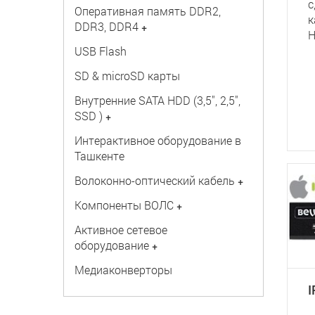
с
Оперативная память DDR2,
к
DDR3, DDR4
+
H
USB Flash
SD & microSD карты
Внутренние SATA HDD (3,5", 2,5",
SSD )
+
Интерактивное оборудование в
Ташкенте
Волоконно-оптический кабель
+
Компоненты ВОЛС
+
Активное сетевое
оборудование
+
Медиаконверторы