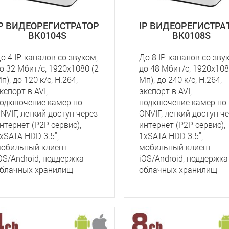
IP ВИДЕОРЕГИСТРАТОР
IP ВИДЕОРЕГИСТРА
BK0104S
BK0108S
о 4 IP-каналов со звуком,
До 8 IP-каналов со зву
о 32 Мбит/с, 1920x1080 (2
до 48 Мбит/с, 1920x108
п), до 120 к/с, Н.264,
Мп), до 240 к/с, Н.264,
кспорт в AVI,
экспорт в AVI,
одключение камер по
подключение камер по
NVIF, легкий доступ через
ONVIF, легкий доступ ч
нтернет (P2P сервис),
интернет (P2P сервис),
хSATA HDD 3.5'',
1хSATA HDD 3.5'',
обильный клиент
мобильный клиент
OS/Android, поддержка
iOS/Android, поддержка
блачных хранилищ
облачных хранилищ