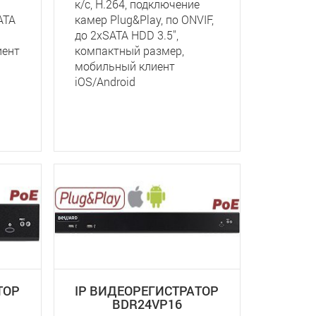
к/с, H.264, подключение
ATA
камер Plug&Play, по ONVIF,
до 2хSATA HDD 3.5'',
иент
компактный размер,
мобильный клиент
iOS/Android
ТОР
IP ВИДЕОРЕГИСТРАТОР
BDR24VP16