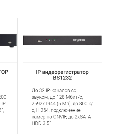
ТОР
IP видеорегистратор
BS1232
До 32 IP-каналов со
200
звуком, до 128 Мбит/с,
 IP-
2592х1944 (5 Мп), до 800 к/
",
с, Н.264, подключение
камер по ONVIF, до 2хSATA
HDD 3.5''