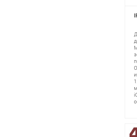
Д
д
М
э
п
O
и
1
м
i
о