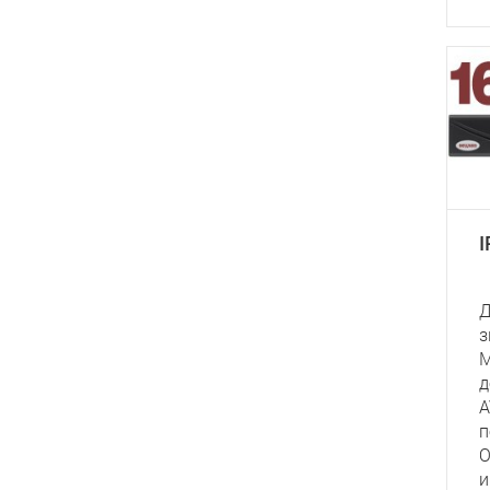
Д
з
М
д
A
п
O
и