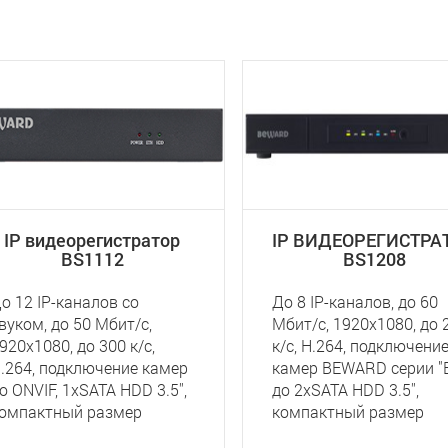
IP видеорегистратор
IP ВИДЕОРЕГИСТРА
BS1112
BS1208
о 12 IP-каналов со
До 8 IP-каналов, до 60
вуком, до 50 Мбит/с,
Мбит/с, 1920х1080, до 
920х1080, до 300 к/с,
к/с, Н.264, подключение
.264, подключение камер
камер BEWARD серии "B
о ONVIF, 1хSATA HDD 3.5'',
до 2хSATA HDD 3.5'',
омпактный размер
компактный размер