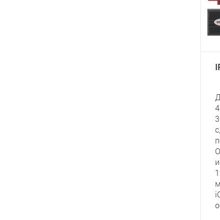
Д
4
3
с
п
O
и
1
м
i
о