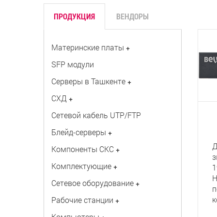
ПРОДУКЦИЯ
ВЕНДОРЫ
Материнские платы
+
SFP модули
Серверы в Ташкенте
+
СХД
+
Сетевой кабель UTP/FTP
Блейд-серверы
+
Д
Компоненты СКС
+
з
Комплектующие
+
1
Н
Сетевое оборудование
+
п
к
Рабочие станции
+
Компьютеры