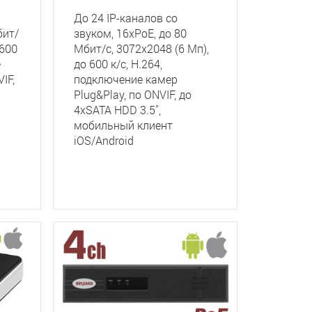
До 24 IP-каналов со
бит/
звуком, 16xPoE, до 80
 600
Мбит/с, 3072x2048 (6 Мп),
е
до 600 к/с, H.264,
IF,
подключение камер
Plug&Play, по ONVIF, до
4хSATA HDD 3.5'',
мобильный клиент
iOS/Android