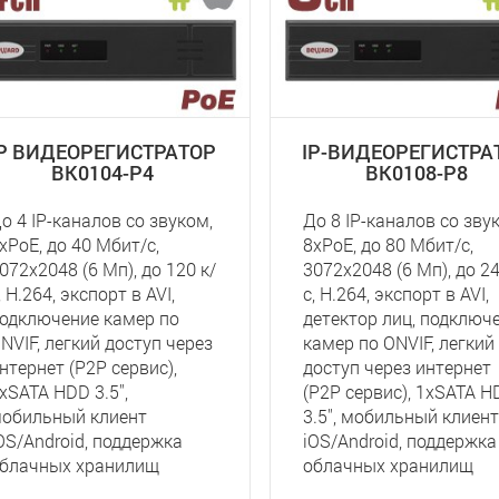
IP ВИДЕОРЕГИСТРАТОР
IP-ВИДЕОРЕГИСТРА
BK0104-P4
BK0108-P8
о 4 IP-каналов со звуком,
До 8 IP-каналов со зву
xPoE, до 40 Мбит/с,
8xPoE, до 80 Мбит/с,
072x2048 (6 Мп), до 120 к/
3072x2048 (6 Мп), до 24
, Н.264, экспорт в AVI,
с, Н.264, экспорт в AVI,
одключение камер по
детектор лиц, подключ
NVIF, легкий доступ через
камер по ONVIF, легкий
нтернет (P2P сервис),
доступ через интернет
хSATA HDD 3.5'',
(P2P сервис), 1хSATA H
обильный клиент
3.5'', мобильный клиент
OS/Android, поддержка
iOS/Android, поддержка
блачных хранилищ
облачных хранилищ