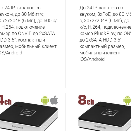
о 24 IP-каналов со
До 24 IP-каналов со
вуком, до 80 Мбит/с,
звуком, 8xPoE, до 80 М
072x2048 (6 Мп), до 600 к/
с, 3072x2048 (6 Мп), до
, H.264, подключение
к/с, H.264, подключени
амер по ONVIF, до 2хSATA
камер Plug&Play, по ONV
DD 3.5'', компактный
до 2хSATA HDD 3.5'',
азмер, мобильный клиент
компактный размер,
OS/Android
мобильный клиент
iOS/Android