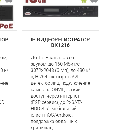
ТОР
IP ВИДЕОРЕГИСТРАТОР
BK1216
ком,
До 16 IP-каналов со
звуком, до 160 Мбит/с,
0 к/
3072x2048 (6 Мп), до 480 к/
с, Н.264, экспорт в AVI,
ение
детектор лиц, подключение
камер по ONVIF, легкий
доступ через интернет
DD
(P2P сервис), до 2хSATA
HDD 3.5'', мобильный
клиент iOS/Android,
поддержка облачных
хранилищ