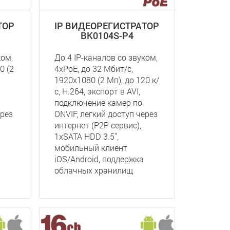
ТОР
IP ВИДЕОРЕГИСТРАТОР
BK0104S-P4
ком,
До 4 IP-каналов со звуком,
0 (2
4xPoE, до 32 Мбит/с,
1920x1080 (2 Мп), до 120 к/
с, Н.264, экспорт в AVI,
подключение камер по
ерез
ONVIF, легкий доступ через
интернет (P2P сервис),
1хSATA HDD 3.5'',
мобильный клиент
iOS/Android, поддержка
облачных хранилищ