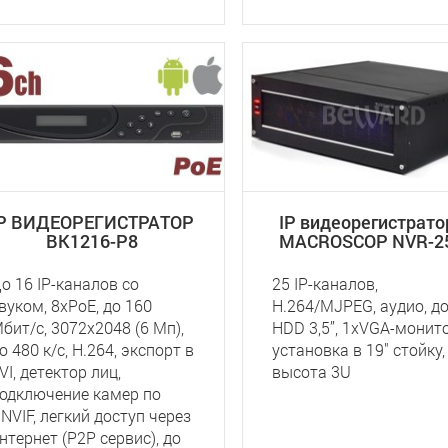
IP ВИДЕОРЕГИСТРАТОР
IP видеорегистрат
BK1216-P8
MACROSCOP NVR-2
о 16 IP-каналов со
25 IP-каналов,
вуком, 8xPoE, до 160
H.264/MJPEG, аудио, до
бит/с, 3072x2048 (6 Мп),
HDD 3,5”, 1хVGA-монито
о 480 к/с, Н.264, экспорт в
установка в 19" стойку,
VI, детектор лиц,
высота 3U
одключение камер по
NVIF, легкий доступ через
нтернет (P2P сервис), до