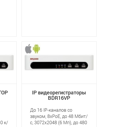
ТОР
IP видеорегистраторы
BDR16VP
До 16 IP-каналов со
звуком, 8xPoE, до 48 Мбит/
0 к/
с, 3072x2048 (6 Мп), до 480