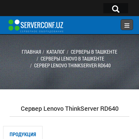
×
Telegram:
@serverconf_uz
Тел: (90) 932-18-00
ГЛАВНАЯ
КАТАЛОГ
СЕРВЕРЫ В ТАШКЕНТЕ
СЕРВЕРЫ LENOVO В ТАШКЕНТЕ
СЕРВЕР LENOVO THINKSERVER RD640
ГЛАВНАЯ
КОНФИГУРАТОР
КАТАЛОГ
РЕШЕНИЯ
Сервер Lenovo ThinkServer RD640
УСЛУГИ
КОНТАКТЫ
ПРОДУКЦИЯ