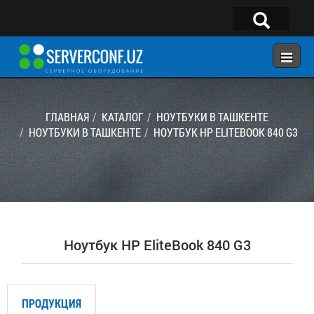
×
Telegram:
@serverconf_uz
Тел: (90) 932-18-00
ГЛАВНАЯ
КАТАЛОГ
НОУТБУКИ В ТАШКЕНТЕ
НОУТБУКИ В ТАШКЕНТЕ
НОУТБУК HP ELITEBOOK 840 G3
ГЛАВНАЯ
КОНФИГУРАТОР
КАТАЛОГ
РЕШЕНИЯ
Ноутбук HP EliteBook 840 G3
УСЛУГИ
КОНТАКТЫ
ПРОДУКЦИЯ