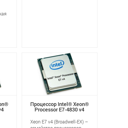
кая
eon®
Процессор Intel® Xeon®
v4
Processor E7-4830 v4
Xeon E7 v4 (Broadwell-EX) –
семейство процессоров,