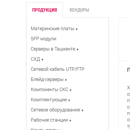
ПРОДУКЦИЯ
ВЕНДОРЫ
Материнские платы
+
SFP модули
Серверы в Ташкенте
+
СХД
+
Сетевой кабель UTP/FTP
П
Блейд-серверы
+
X
Компоненты СКС
+
с
Комплектующие
+
п
с
Сетевое оборудование
+
п
с
Рабочие станции
+
т
Компьютеры