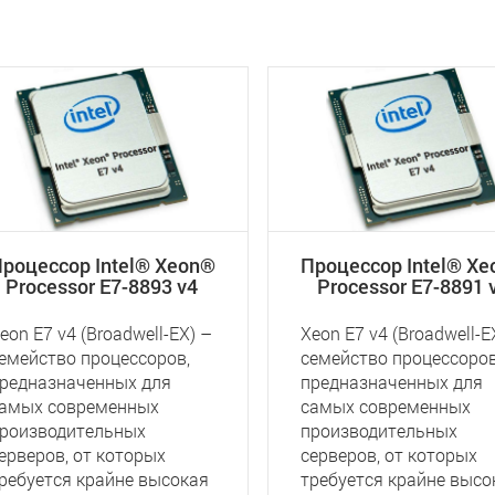
роцессор Intel® Xeon®
Процессор Intel® X
Processor E7-8893 v4
Processor E7-8891 
eon E7 v4 (Broadwell-EX) –
Xeon E7 v4 (Broadwell-E
емейство процессоров,
семейство процессоров
редназначенных для
предназначенных для
амых современных
самых современных
роизводительных
производительных
ерверов, от которых
серверов, от которых
ребуется крайне высокая
требуется крайне высо