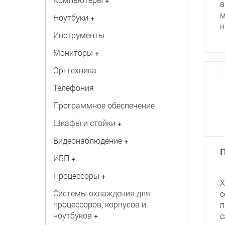
+
в
м
Ноутбуки
+
н
Инструменты
Мониторы
+
Оргтехника
Телефония
Программное обеспечение
Шкафы и стойки
+
Видеонаблюдение
+
П
ИБП
+
Процессоры
+
X
Системы охлаждения для
с
процессоров, корпусов и
п
ноутбуков
+
с