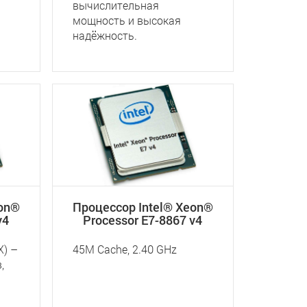
вычислительная
мощность и высокая
надёжность.
eon®
Процессор Intel® Xeon®
v4
Processor E7-8867 v4
X) –
45M Cache, 2.40 GHz
,