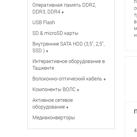
п
Оперативная память DDR2,
с
DDR3, DDR4
+
т
в
USB Flash
м
SD & microSD карты
н
Внутренние SATA HDD (3,5", 2,5",
SSD )
+
Интерактивное оборудование в
Ташкенте
Волоконно-оптический кабель
+
Компоненты ВОЛС
+
Активное сетевое
оборудование
+
П
Медиаконверторы
4