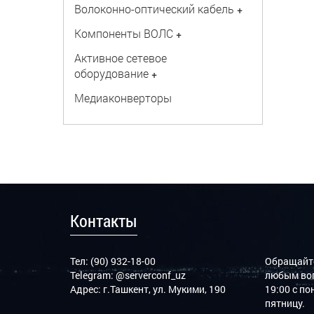
Волоконно-оптический кабель
+
Компоненты ВОЛС
+
Активное сетевое
оборудование
+
Медиаконверторы
Контакты
Тел: (90) 932-18-00
Обращайте
Telegram:
@serverconf_uz
любым воп
Адрес: г.Ташкент, ул. Мукими, 190
19:00 с п
пятницу.