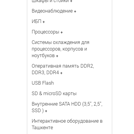
Шкафы и стойки
+
Видеонаблюдение
+
ИБП
+
Процессоры
+
Системы охлаждения для
процессоров, корпусов и
ноутбуков
+
Оперативная память DDR2,
DDR3, DDR4
+
USB Flash
SD & microSD карты
Внутренние SATA HDD (3,5", 2,5",
SSD )
+
Интерактивное оборудование в
Ташкенте