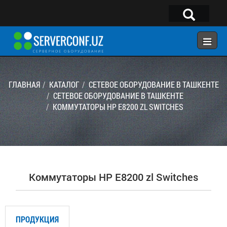
×
Telegram:
@serverconf_uz
Тел: (90) 932-18-00
ГЛАВНАЯ
КАТАЛОГ
СЕТЕВОЕ ОБОРУДОВАНИЕ В ТАШКЕНТЕ
СЕТЕВОЕ ОБОРУДОВАНИЕ В ТАШКЕНТЕ
KОММУТАТОРЫ HP E8200 ZL SWITCHES
ГЛАВНАЯ
КОНФИГУРАТОР
КАТАЛОГ
РЕШЕНИЯ
Kоммутаторы HP E8200 zl Switches
УСЛУГИ
КОНТАКТЫ
ПРОДУКЦИЯ