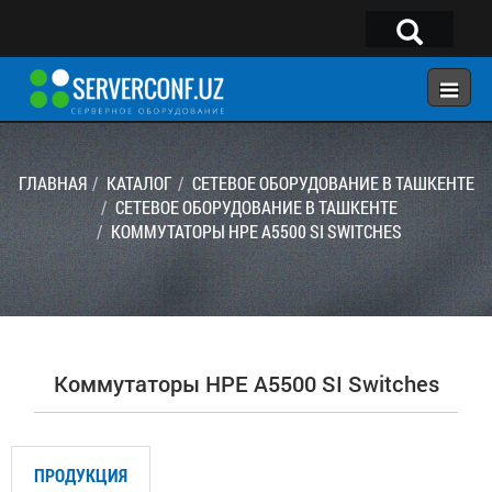
×
Telegram:
@serverconf_uz
Тел: (90) 932-18-00
ГЛАВНАЯ
КАТАЛОГ
СЕТЕВОЕ ОБОРУДОВАНИЕ В ТАШКЕНТЕ
СЕТЕВОЕ ОБОРУДОВАНИЕ В ТАШКЕНТЕ
KОММУТАТОРЫ HPE A5500 SI SWITCHES
ГЛАВНАЯ
КОНФИГУРАТОР
КАТАЛОГ
РЕШЕНИЯ
Kоммутаторы HPE A5500 SI Switches
УСЛУГИ
КОНТАКТЫ
ПРОДУКЦИЯ