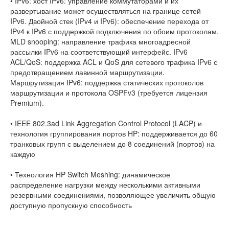
• IPv6: хост IPv6: управление коммутаторами и их
развертывание может осуществляться на границе сетей
IPv6. Двойной стек (IPv4 и IPv6): обеспечение перехода от
IPv4 к IPv6 с поддержкой подключения по обоим протоколам.
MLD snooping: направление трафика многоадресной
рассылки IPv6 на соответствующий интерфейс. IPv6
ACL/QoS: поддержка ACL и QoS для сетевого трафика IPv6 с
предотвращением лавинной маршрутизации.
Маршрутизация IPv6: поддержка статических протоколов
маршрутизации и протокола OSPFv3 (требуется лицензия
Premium).
• IEEE 802.3ad Link Aggregation Control Protocol (LACP) и
технология группирования портов HP: поддерживается до 60
транковых групп с выделением до 8 соединений (портов) на
каждую
• Технология HP Switch Meshing: динамическое
распределение нагрузки между несколькими активными
резервными соединениями, позволяющее увеличить общую
доступную пропускную способность