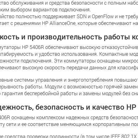
ство обслуживания и средства безопасности с полным наб
ким выбором вариантов подключения.
ойство полностью поддерживает SDN и OpenFlow и не требу
тает с решениями HP AllianceOne, которые обеспечивают 
кость и производительность работы 
утаторы HP 5406R обеспечивают высокую отказоустойчиво
табируемость и удобство использования. Компактные мод
ожности подключения. Эти коммутаторы оснащены микросх
печивают высокую скорость передачи данных для классифи
рвные системы управления и энергопотребления повышают
ерывность работы. Модули с возможностью горячей замен
о гарантия бесперебойной работы и замены модулей без сн
ежность, безопасность и качество HP
406R оснащены комплексом надежных средств безопасности
ту сети и ее соответствие меняющимся корпоративным по
ие средства проверки подлинности (в том числе IEEE 802.1