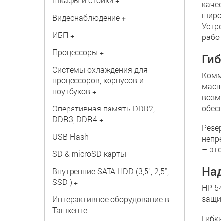
Шкафы и стойки
+
каче
широ
Видеонаблюдение
+
Устр
ИБП
+
рабо
Процессоры
+
Гиб
Системы охлаждения для
Комм
процессоров, корпусов и
масш
ноутбуков
+
возм
обес
Оперативная память DDR2,
DDR3, DDR4
+
Резе
USB Flash
непр
– эт
SD & microSD карты
Над
Внутренние SATA HDD (3,5", 2,5",
SSD )
+
HP 5
защи
Интерактивное оборудование в
Ташкенте
Гибк