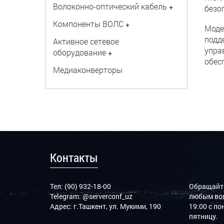
Волоконно-оптический кабель
+
безо
Компоненты ВОЛС
+
Моде
подд
Активное сетевое
упра
оборудование
+
обес
Медиаконверторы
Контакты
Тел: (90) 932-18-00
Обращайте
Telegram:
@serverconf_uz
любым воп
Адрес: г.Ташкент, ул. Мукими, 190
19:00 с п
пятницу.