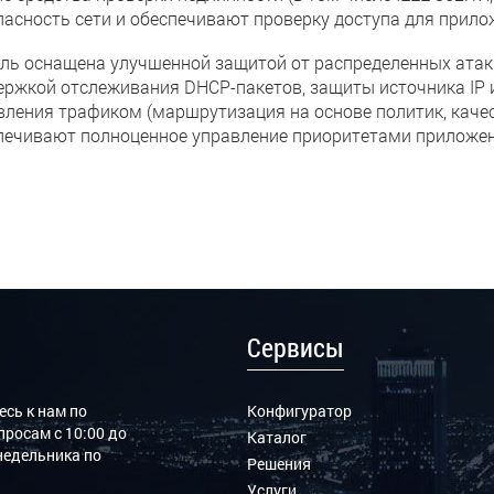
пасность сети и обеспечивают проверку доступа для прило
ль оснащена улучшенной защитой от распределенных атак т
ержкой отслеживания DHCP-пакетов, защиты источника IP и
вления трафиком (маршрутизация на основе политик, качес
печивают полноценное управление приоритетами приложен
Сервисы
сь к нам по
Конфигуратор
росам с 10:00 до
Каталог
онедельника по
Решения
Услуги