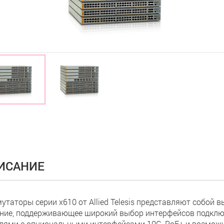
ИСАНИЕ
утаторы серии x610 от Allied Telesis представляют собой
ние, поддерживающее широкий выбор интерфейсов подклю
лями с опциональными интерфейсами 10G, PoE+ и возможно