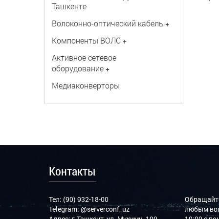
Ташкенте
Волоконно-оптический кабель
+
Компоненты ВОЛС
+
Активное сетевое
оборудование
+
Медиаконверторы
Контакты
Тел: (90) 932-18-00
Обращайте
Telegram:
@serverconf_uz
любым воп
Адрес: г.Ташкент, ул. Мукими, 190
19:00 с п