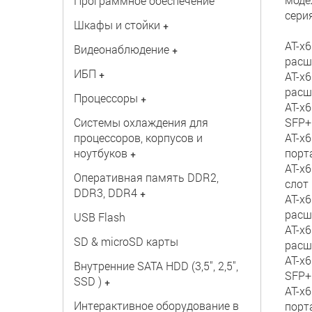
Программное обеспечение
сери
Шкафы и стойки
+
AT-x6
Видеонаблюдение
+
расш
ИБП
+
AT-x6
расш
Процессоры
+
AT-x6
Системы охлаждения для
SFP+
процессоров, корпусов и
AT-x6
ноутбуков
порт
+
AT-x6
Оперативная память DDR2,
слот
DDR3, DDR4
+
AT-x6
расш
USB Flash
AT-x6
SD & microSD карты
расш
AT-x6
Внутренние SATA HDD (3,5", 2,5",
SFP+
SSD )
+
AT-x6
Интерактивное оборудование в
порт