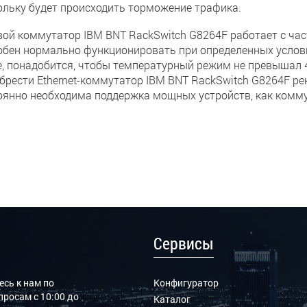
ольку будет происходить торможение трафика.
вой коммутатор IBM BNT RackSwitch G8264F работает с часто
обен нормально функционировать при определенных услови
е, понадобится, чтобы температурный режим не превышал 4
брести Ethernet-коммутатор IBM BNT RackSwitch G8264F ре
оянно необходима поддержка мощных устройств, как комму
Сервисы
сь к нам по
Конфигуратор
росам с 10:00 до
Каталог