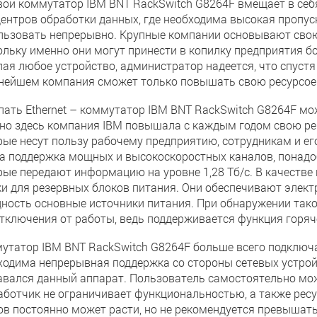
вой коммутатор IBM BNT RackSwitch G8264F вмещает в себя 
центров обработки данных, где необходима высокая пропус
льзовать непрерывно. Крупные компании основывают свою 
ольку именно они могут принести в копилку предприятия б
пая любое устройство, администратор надеется, что спустя
нейшем компания сможет только повышать свою ресурсое
пать Ethernet – коммутатор IBM BNT RackSwitch G8264F м
но здесь компания IBM повышала с каждым годом свою реп
рые несут пользу рабочему предприятию, сотрудникам и ег
а поддержка мощных и высокоскоростных каналов, понадоб
рые передают информацию на уровне 1,28 Тб/с. В качеств
ки для резервных блоков питания. Они обеспечивают элект
дность основные источники питания. При обнаружении так
отключения от работы, ведь поддерживается функция горяч
утатор IBM BNT RackSwitch G8264F больше всего подключ
ходима непрерывная поддержка со стороны сетевых устрой
авался данный аппарат. Пользователь самостоятельно мо
аботчик не ограничивает функциональностью, а также рес
ов постоянно может расти, но не рекомендуется превышат