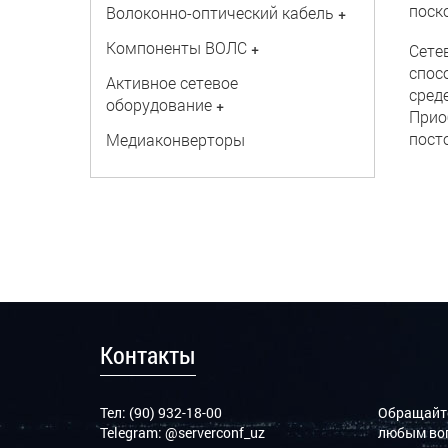
поск
Волоконно-оптический кабель
+
Компоненты ВОЛС
+
Сете
спос
Активное сетевое
сред
оборудование
+
Прио
пост
Медиаконверторы
Контакты
Тел: (90) 932-18-00
Обращайте
Telegram:
@serverconf_uz
любым воп