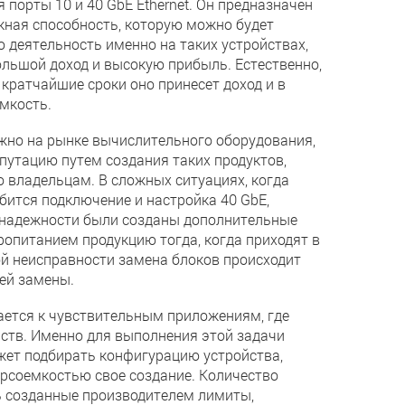
порты 10 и 40 GbE Ethernet. Он предназначен
кная способность, которую можно будет
деятельность именно на таких устройствах,
ольшой доход и высокую прибыль. Естественно,
 кратчайшие сроки оно принесет доход и в
мкость.
ожно на рынке вычислительного оборудования,
утацию путем создания таких продуктов,
о владельцам. В сложных ситуациях, когда
ится подключение и настройка 40 GbE,
е надежности были созданы дополнительные
ропитанием продукцию тогда, когда приходят в
ой неисправности замена блоков происходит
ей замены.
ается к чувствительным приложениям, где
ств. Именно для выполнения этой задачи
жет подбирать конфигурацию устройства,
урсоемкостью свое создание. Количество
ь созданные производителем лимиты,