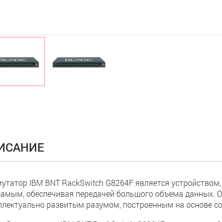
ИСАНИЕ
утатор IBM BNT RackSwitch G8264F является устройством
самым, обеспечивая передачей большого объема данных. 
ллектуально развитым разумом, построенным на основе с