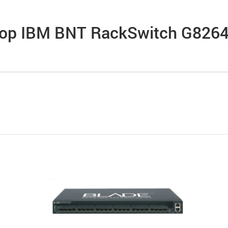
р IBM BNT RackSwitch G8264