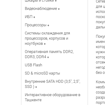
Шкафы и стойки
+
Сете
для 
Видеонаблюдение
+
испо
ИБП
поск
+
поку
Процессоры
+
даль
Системы охлаждения для
Поку
процессоров, корпусов и
имен
ноутбуков
+
кото
Оперативная память DDR2,
нужн
DDR3, DDR4
+
кото
отсе
USB Flash
него
без 
SD & microSD карты
Внутренние SATA HDD (3,5", 2,5",
Комм
SSD )
+
необ
созд
Интерактивное оборудование в
разр
Ташкенте
порт