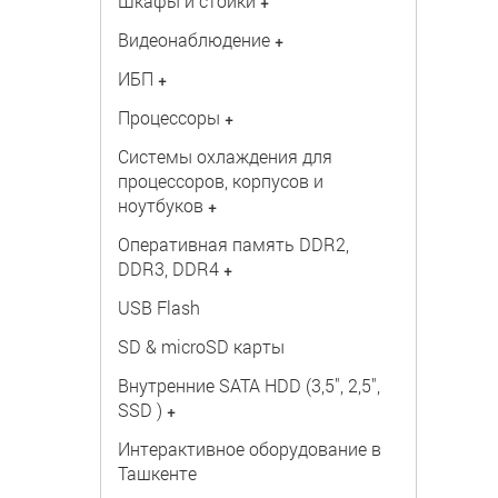
Шкафы и стойки
+
Видеонаблюдение
+
ИБП
+
Процессоры
+
Системы охлаждения для
процессоров, корпусов и
ноутбуков
+
Оперативная память DDR2,
DDR3, DDR4
+
USB Flash
SD & microSD карты
Внутренние SATA HDD (3,5", 2,5",
SSD )
+
Интерактивное оборудование в
Ташкенте