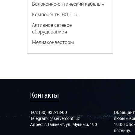
Волоконно-оптический кабель
+
Компоненты ВОЛС
+
Активное сетевое
оборудование
+
Медиаконверторы
Контакты
Тел: (90) 932-18-00
Обращайте
Telegram:
@serverconf_uz
любым воп
Адрес: г.Ташкент, ул. Мукими, 190
19:00 с п
пятницу.