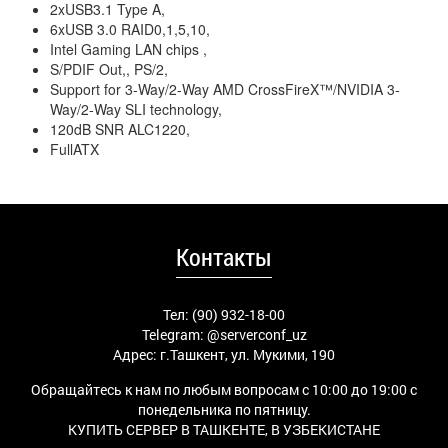
2xUSB3.1 Type A,
6xUSB 3.0 RAID0,1,5,10,
Intel Gaming LAN chips ,
S/PDIF Out,, PS/2,
Support for 3-Way/2-Way AMD CrossFireX™/NVIDIA 3-
Way/2-Way SLI technology,
120dB SNR ALC1220,
FullATX
Контакты
Тел: (90) 932-18-00
Telegram:
@serverconf_uz
Адрес: г.Ташкент, ул. Мукими, 190
Обращайтесь к нам по любым вопросам с 10:00 до 19:00 с
понедельника по пятницу.
КУПИТЬ СЕРВЕР В ТАШКЕНТЕ, В УЗБЕКИСТАНЕ