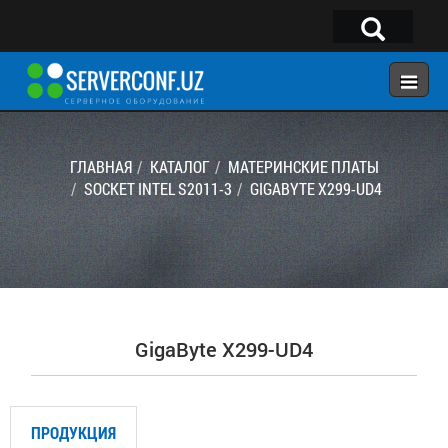
×
Telegram:
@serverconf_uz
Тел: (90) 932-18-00
ГЛАВНАЯ
КАТАЛОГ
МАТЕРИНСКИЕ ПЛАТЫ
SOCKET INTEL S2011-3
GIGABYTE X299-UD4
ГЛАВНАЯ
КОНФИГУРАТОР
КАТАЛОГ
РЕШЕНИЯ
GigaByte X299-UD4
УСЛУГИ
КОНТАКТЫ
ПРОДУКЦИЯ