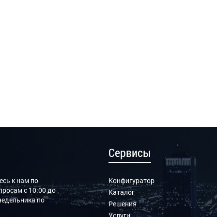
Сервисы
сь к нам по
Конфигуратор
росам с 10:00 до
Каталог
онедельника по
Решения
Услуги