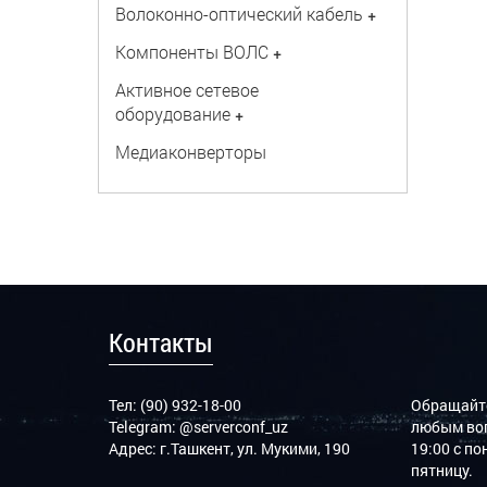
Волоконно-оптический кабель
+
Компоненты ВОЛС
+
Активное сетевое
оборудование
+
Медиаконверторы
Контакты
Тел: (90) 932-18-00
Обращайте
Telegram:
@serverconf_uz
любым воп
Адрес: г.Ташкент, ул. Мукими, 190
19:00 с п
пятницу.