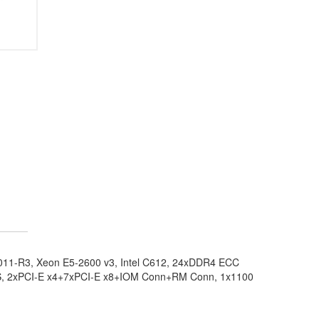
11-R3, Xeon E5-2600 v3, Intel C612, 24xDDR4 ECC
S, 2xPCI-E x4+7xPCI-E x8+IOM Conn+RM Conn, 1x1100