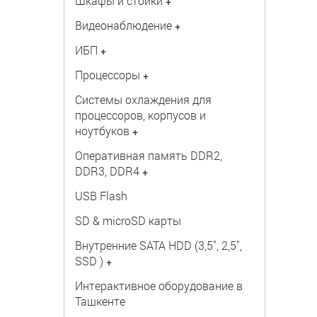
Шкафы и стойки
+
Видеонаблюдение
+
ИБП
+
Процессоры
+
Системы охлаждения для
процессоров, корпусов и
ноутбуков
+
Оперативная память DDR2,
DDR3, DDR4
+
USB Flash
SD & microSD карты
Внутренние SATA HDD (3,5", 2,5",
SSD )
+
Интерактивное оборудование в
Ташкенте