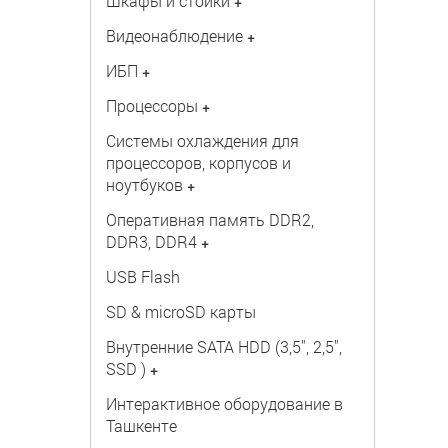
Шкафы и стойки
+
Видеонаблюдение
+
ИБП
+
Процессоры
+
Системы охлаждения для
процессоров, корпусов и
ноутбуков
+
Оперативная память DDR2,
DDR3, DDR4
+
USB Flash
SD & microSD карты
Внутренние SATA HDD (3,5", 2,5",
SSD )
+
Интерактивное оборудование в
Ташкенте