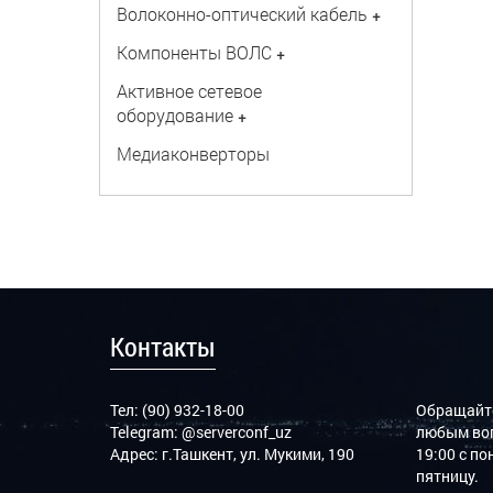
Волоконно-оптический кабель
+
Компоненты ВОЛС
+
Активное сетевое
оборудование
+
Медиаконверторы
Контакты
Тел: (90) 932-18-00
Обращайте
Telegram:
@serverconf_uz
любым воп
Адрес: г.Ташкент, ул. Мукими, 190
19:00 с п
пятницу.