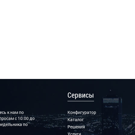
Сервисы
сь к нам по
Конфигуратор
росам с 10:00 до
Каталог
онедельника по
Решения
Услуги