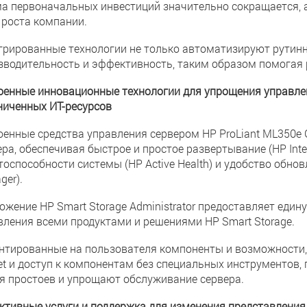
а первоначальных инвестиций значительно сокращается, 
 роста компании.
грированные технологии не только автоматизируют рутинн
зводительность и эффективность, таким образом помогая 
оенные инновационные технологии для упрощения управле
ниченных ИТ-ресурсов
оенные средства управления сервером HP ProLiant ML350e
ра, обеспечивая быстрое и простое развертывание (HP Intell
тоспособности системы (HP Active Health) и удобство обно
ger).
ожение HP Smart Storage Administrator предоставляет един
вления всеми продуктами и решениями HP Smart Storage.
нтированные на пользователя компоненты и возможности, т
et и доступ к компонентам без специальных инструментов
я простоев и упрощают обслуживание сервера.
ктивные услуги и поддержка для изменения представления