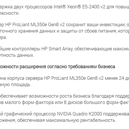
ержка двух процессоров Intel® Xeon® E5-2400 v2 для повы
пасности.
ер HP ProLiant ML350e Gen8 v2 сохранит ваши инвестиции;
точного хранения данных и защиты от сбоев питания, кот
ера.
йшие контроллеры HP Smart Array, обеспечивающие максим
упность данных.
ожности расширения согласно требованиям бизнеса
ина корпуса сервера HP ProLiant ML350e Gen8 v2 менее 24
зную площадь.
обеспечивает возможности роста бизнеса благодаря поддер
ов малого форм-фактора или 8 дисков большого форм-факто
й графический процессор NVIDIA Quadro K2000 поддержив
ожения, обеспечивая максимальную рентабельность.