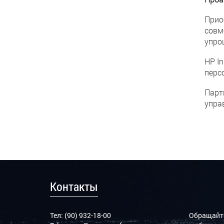
Прио
совм
упро
HP I
перс
Парт
упра
Контакты
Тел: (90) 932-18-00
Обращайте