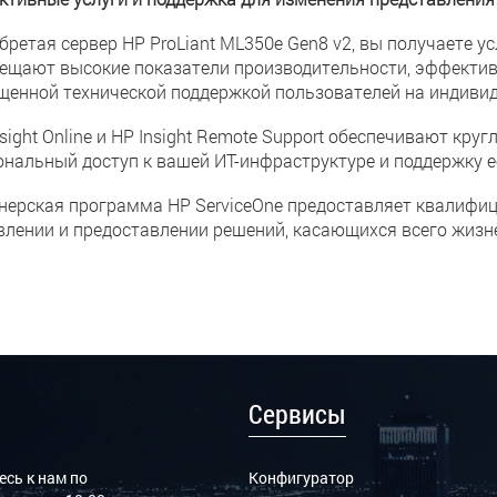
бретая сервер HP ProLiant ML350e Gen8 v2, вы получаете у
ещают высокие показатели производительности, эффективн
щенной технической поддержкой пользователей на индивид
nsight Online и HP Insight Remote Support обеспечивают кр
ональный доступ к вашей ИТ-инфраструктуре и поддержку е
нерская программа HP ServiceOne предоставляет квалифи
влении и предоставлении решений, касающихся всего жизне
Сервисы
сь к нам по
Конфигуратор