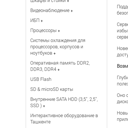
Шкафы и стойки
+
Подд
Видеонаблюдение
+
безо
ИБП
+
Серв
Процессоры
+
избы
серв
Системы охлаждения для
процессоров, корпусов и
Нове
ноутбуков
+
дост
Оперативная память DDR2,
Возм
DDR3, DDR4
+
Глуб
USB Flash
поле
SD & microSD карты
Оно 
Внутренние SATA HDD (3,5", 2,5",
диск
SSD )
+
Новы
Интерактивное оборудование в
прил
Ташкенте