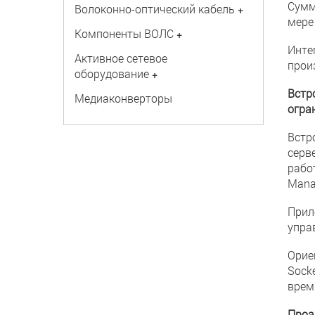
Сумм
Волоконно-оптический кабель
+
мере
Компоненты ВОЛС
+
Инте
Активное сетевое
прои
оборудование
+
Встр
Медиаконверторы
огра
Встр
серве
рабо
Mana
Прил
упра
Орие
Sock
врем
Проа