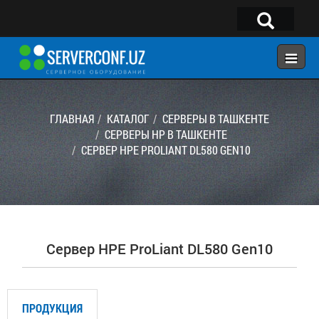
×
Telegram:
@serverconf_uz
Тел: (90) 932-18-00
ГЛАВНАЯ
КАТАЛОГ
СЕРВЕРЫ В ТАШКЕНТЕ
СЕРВЕРЫ HP В ТАШКЕНТЕ
СЕРВЕР HPE PROLIANT DL580 GEN10
ГЛАВНАЯ
КОНФИГУРАТОР
КАТАЛОГ
РЕШЕНИЯ
Сервер HPE ProLiant DL580 Gen10
УСЛУГИ
КОНТАКТЫ
ПРОДУКЦИЯ