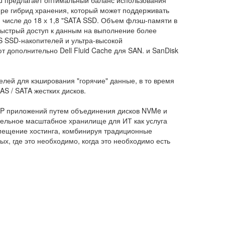
xd предлагает оптимальный баланс использования
ере гибрид хранения, который может поддерживать
м числе до 18 х 1,8 "SATA SSD. Объем флэш-памяти в
быстрый доступ к данным на выполнение более
 SSD-накопителей и ультра-высокой
 дополнительно Dell Fluid Cache для SAN. и SanDisk
ей для кэширования "горячие" данные, в то время
AS / SATA жестких дисков.
TP приложений путем объединения дисков NVMe и
тельное масштабное хранилище для ИТ как услуга
змещение хостинга, комбинируя традиционные
х, где это необходимо, когда это необходимо есть