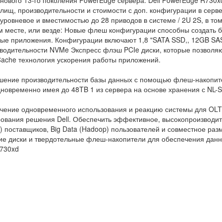
 нового 13-го поколения PowerEdge сервера. Dell PowerEdge R730
лищ, производительности и стоимости с доп. конфигурации в серв
уровневое и вместимостью до 28 приводов в системе / 2U 2S, в то
 месте, или везде: Новые флеш конфигурации способны создать 
ые приложения. Конфигурации включают 1,8 "SATA SSD,, 12GB SAS
водительности NVMe Экспресс флэш PCIe диски, которые позволяют
ache технология ускорения работы приложений.
ение производительности базы данных с помощью флеш-накопител
дновременно имея до 48TB 1 из сервера на основе хранения с NL-S
чение одновременного использования и реакцию системы для OL
ования решения Dell. Обеспечить эффективное, высокопроизводи
) поставщиков, Big Data (Hadoop) пользователей и совместное ра
ие диски и твердотельные флеш-накопители для обеспечения данны
R730xd