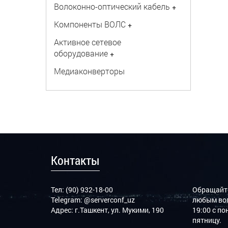
Волоконно-оптический кабель
+
Компоненты ВОЛС
+
Активное сетевое
оборудование
+
Медиаконверторы
Контакты
Тел: (90) 932-18-00
Обращайте
Telegram:
@serverconf_uz
любым воп
Адрес: г.Ташкент, ул. Мукими, 190
19:00 с п
пятницу.