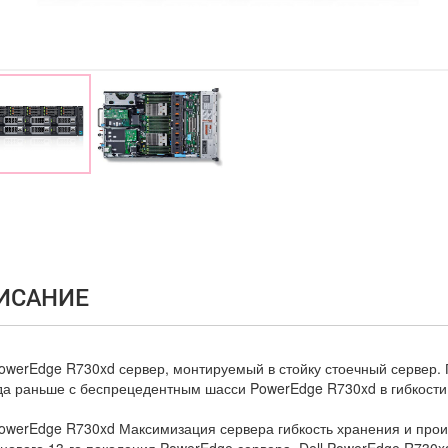
ИСАНИЕ
PowerEdge R730xd сервер, монтируемый в стойку стоечный сервер. 
да раньше с беспрецедентным шасси PowerEdge R730xd в гибкости
PowerEdge R730xd Максимизация сервера гибкость хранения и про