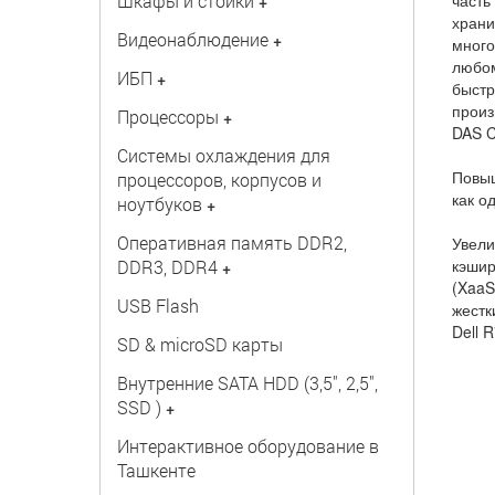
Шкафы и стойки
часть
+
храни
Видеонаблюдение
+
много
любом
ИБП
+
быстр
произ
Процессоры
+
DAS C
Системы охлаждения для
Повыш
процессоров, корпусов и
как о
ноутбуков
+
Оперативная память DDR2,
Увели
кэшир
DDR3, DDR4
+
(XaaS
USB Flash
жестк
Dell 
SD & microSD карты
Внутренние SATA HDD (3,5", 2,5",
SSD )
+
Интерактивное оборудование в
Ташкенте