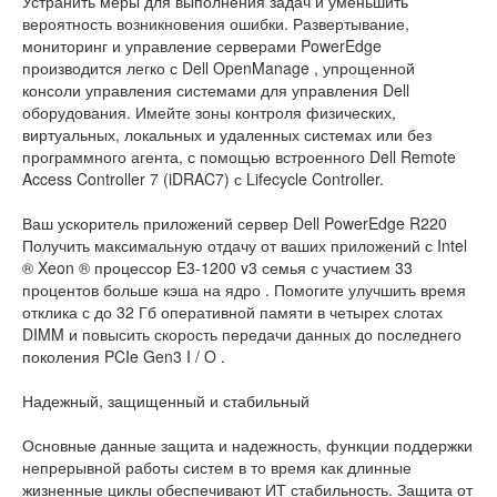
Устранить меры для выполнения задач и уменьшить
вероятность возникновения ошибки. Развертывание,
мониторинг и управление серверами PowerEdge
производится легко с Dell OpenManage , упрощенной
консоли управления системами для управления Dell
оборудования. Имейте зоны контроля физических,
виртуальных, локальных и удаленных системах или без
программного агента, с помощью встроенного Dell Remote
Access Controller 7 (iDRAC7) с Lifecycle Controller.
Ваш ускоритель приложений сервер Dell PowerEdge R220
Получить максимальную отдачу от ваших приложений с Intel
® Xeon ® процессор E3-1200 v3 семья с участием 33
процентов больше кэша на ядро . Помогите улучшить время
отклика с до 32 Гб оперативной памяти в четырех слотах
DIMM и повысить скорость передачи данных до последнего
поколения PCIe Gen3 I / O .
Надежный, защищенный и стабильный
Основные данные защита и надежность, функции поддержки
непрерывной работы систем в то время как длинные
жизненные циклы обеспечивают ИТ стабильность. Защита от