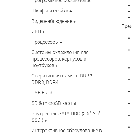
Программное обеспечение
Шкафы и стойки
+
Видеонаблюдение
+
Преи
ИБП
+
Процессоры
+
Системы охлаждения для
процессоров, корпусов и
ноутбуков
+
Оперативная память DDR2,
DDR3, DDR4
+
USB Flash
SD & microSD карты
Внутренние SATA HDD (3,5", 2,5",
SSD )
+
Интерактивное оборудование в