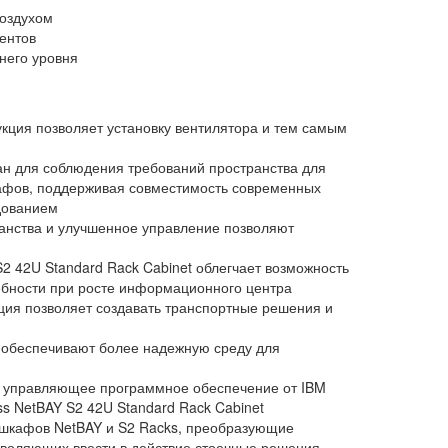
воздухом
ентов
него уровня
укция позволяет установку вентилятора и тем самым
лан для соблюдения требований пространства для
кафов, поддерживая совместимость современных
дованием
анства и улучшенное управление позволяют
2 42U Standard Rack Cabinet облегчает возможность
ебности при росте информационного центра
ция позволяет создавать транспортные решения и
 обеспечивают более надежную среду для
и управляющее программное обеспечение от IBM
s NetBAY S2 42U Standard Rack Cabinet
шкафов NetBAY и S2 Racks, преобразующие
зволяющих ввести в действие стоечные решения,