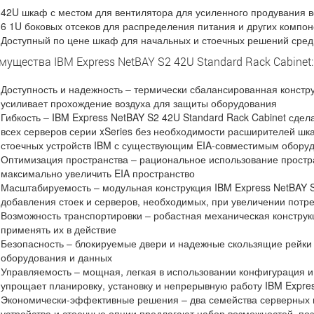
42U шкаф с местом для вентилятора для усиленного продувания 
6 1U боковых отсеков для распределения питания и других компон
Доступный по цене шкаф для начальных и стоечных решений сред
мущества IBM Express NetBAY S2 42U Standard Rack Cabinet:
Доступность и надежность – термически сбалансированная констр
усиливает прохождение воздуха для защиты оборудования
Гибкость – IBM Express NetBAY S2 42U Standard Rack Cabinet сде
всех серверов серии xSeries без необходимости расширителей ш
стоечных устройств IBM с существующим EIA-совместимым обору
Оптимизация пространства – рациональное использование простр
максимально увеличить EIA пространство
Масштабируемость – модульная конструкция IBM Express NetBAY S
добавления стоек и серверов, необходимых, при увеличении потр
Возможность транспортировки – робастная механическая конструк
применять их в действие
Безопасность – блокируемые двери и надежные скользящие рейки
оборудования и данных
Управляемость – мощная, легкая в использовании конфигурация 
упрощает планировку, установку и непрерывную работу IBM Expres
Экономически-эффективные решения – два семейства серверных 
устройства и стоечные опции предлагают набор возможностей, по