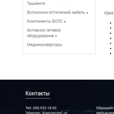
Ташкенте
Волоконно-оптический кабель
+
Идеа
Компоненты ВОЛС
+
Активное сетевое
оборудование
+
Медиаконверторы
Контакты
Тел: (90) 932-18-00
Обращайте
Telegram:
@serverconf_uz
любым воп