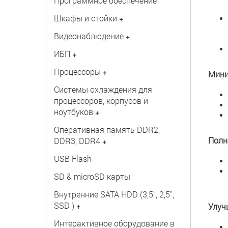
Программное обеспечение
Шкафы и стойки
+
Видеонаблюдение
+
ИБП
+
Процессоры
+
Мини
Системы охлаждения для
процессоров, корпусов и
ноутбуков
+
Оперативная память DDR2,
Полн
DDR3, DDR4
+
USB Flash
SD & microSD карты
Внутренние SATA HDD (3,5", 2,5",
SSD )
+
Улуч
Интерактивное оборудование в