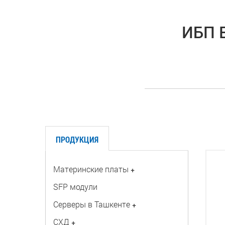
ИБП E
ПРОДУКЦИЯ
Материнские платы
+
SFP модули
Серверы в Ташкенте
+
СХД
+