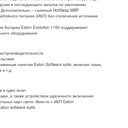
рузки и последующего запуска по умолчанию
. Дополнительно – съемный HotSwap MBP
ребойного питания (ИБП) без отключения источника
е батареи Eaton Evolution 1150 поддерживает
льного оборудования
ны/производительности
ельсами
аммным пакетом Eaton Software suite, включая такие,
и т.д.
ки в один юнит
ми, а также устройством удаленного включения/
льных карт святи. Вместе с ИБП Eaton
ton software suite.