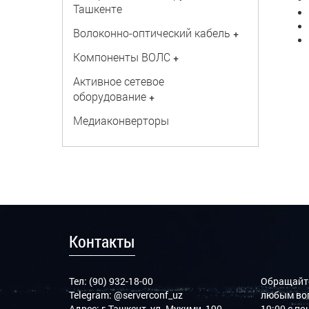
Ташкенте
Волоконно-оптический кабель
+
Компоненты ВОЛС
+
Активное сетевое
оборудование
+
Медиаконверторы
Контакты
Тел: (90) 932-18-00
Обращайте
Telegram:
@serverconf_uz
любым воп
Адрес: г.Ташкент, ул. Мукими, 190
19:00 с п