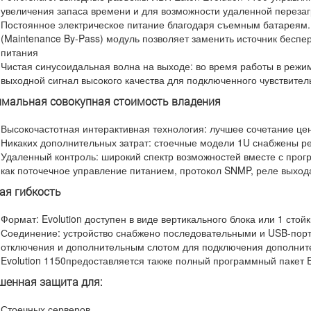
увеличения запаса времени и для возможности удаленной перезаг
Постоянное электрическое питание благодаря съемным батареям
(Maintenance By-Pass) модуль позволяет заменить источник беспе
питания
Чистая синусоидальная волна на выходе: во время работы в режим
выходной сигнал высокого качества для подключенного чувствите
мальная совокупная стоимость владения
Высокочастотная интерактивная технология: лучшее сочетание це
Никаких дополнительных затрат: стоечные модели 1U снабжены р
Удаленный контроль: широкий спектр возможностей вместе с прогр
как поточечное управление питанием, протокол SNMP, реле выхода 
ая гибкость
Формат: Evolution доступен в виде вертикального блока или 1 стой
Соединение: устройство снабжено последовательными и USB-порта
отключения и дополнительным слотом для подключения дополните
Evolution 1150предоставляется также полный программный пакет Ea
шенная защита для:
Стоечных серверов