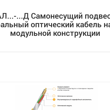
Л...-...Д Cамонесущий подве
альный оптический кабель н
модульной конструкции