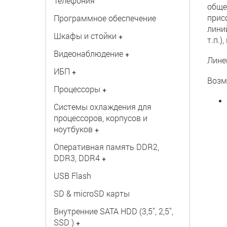
Телефония
обще
прис
Программное обеспечение
лини
Шкафы и стойки
+
т.п.)
Видеонаблюдение
+
Лине
ИБП
+
Возм
Процессоры
+
Системы охлаждения для
процессоров, корпусов и
ноутбуков
+
Оперативная память DDR2,
DDR3, DDR4
+
USB Flash
SD & microSD карты
Внутренние SATA HDD (3,5", 2,5",
SSD )
+