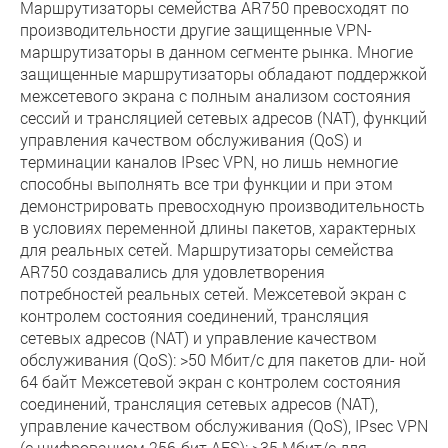
Маршрутизаторы семейства AR750 превосходят по
производительности другие защищенные VPN-
маршрутизаторы в данном сегменте рынка. Многие
защищенные маршрутизаторы обладают поддержкой
межсетевого экрана с полным анализом состояния
сессий и трансляцией сетевых адресов (NAT), функций
управления качеством обслуживания (QoS) и
терминации каналов IPsec VPN, но лишь немногие
способны выполнять все три функции и при этом
демонстрировать превосходную производительность
в условиях переменной длины пакетов, характерных
для реальных сетей. Маршрутизаторы семейства
AR750 создавались для удовлетворения
потребностей реальных сетей. Межсетевой экран с
контролем состояния соединений, трансляция
сетевых адресов (NAT) и управление качеством
обслуживания (QoS): >50 Мбит/с для пакетов дли- ной
64 байт Межсетевой экран с контролем состояния
соединений, трансляция сетевых адресов (NAT),
управление качеством обслуживания (QoS), IPsec VPN
(с шифрованием 256-бит AES): >35 Мбит/с для