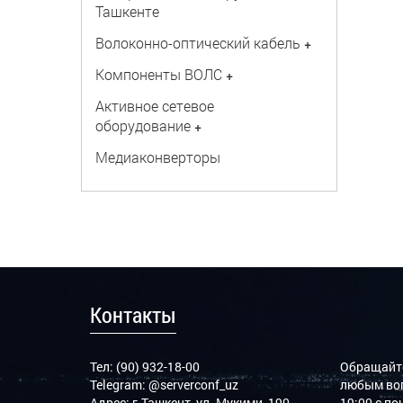
Ташкенте
Волоконно-оптический кабель
+
Компоненты ВОЛС
+
Активное сетевое
оборудование
+
Медиаконверторы
Контакты
Тел: (90) 932-18-00
Обращайте
Telegram:
@serverconf_uz
любым воп
Адрес: г.Ташкент, ул. Мукими, 190
19:00 с п