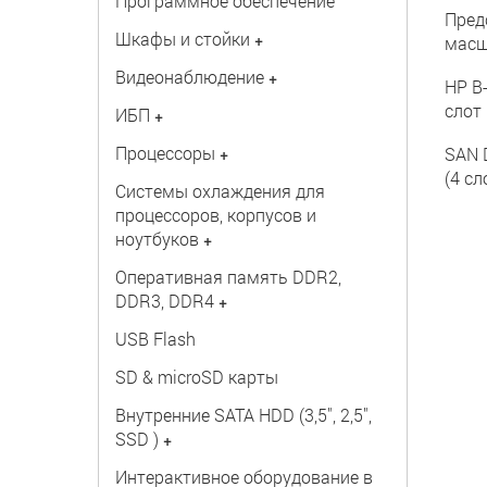
Программное обеспечение
Пред
Шкафы и стойки
+
масш
Видеонаблюдение
+
HP B-
слот
ИБП
+
Процессоры
+
SAN 
(4 сл
Системы охлаждения для
процессоров, корпусов и
ноутбуков
+
Оперативная память DDR2,
DDR3, DDR4
+
USB Flash
SD & microSD карты
Внутренние SATA HDD (3,5", 2,5",
SSD )
+
Интерактивное оборудование в