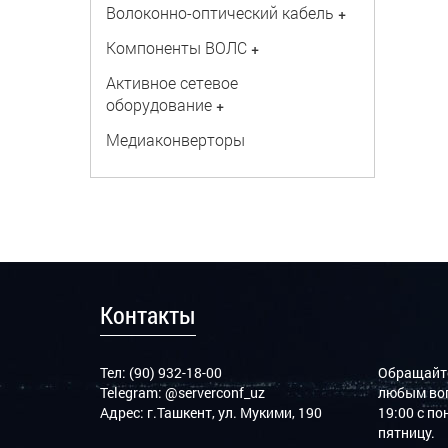
Волоконно-оптический кабель
+
Компоненты ВОЛС
+
Активное сетевое
оборудование
+
Медиаконверторы
Контакты
Тел: (90) 932-18-00
Обращайте
Telegram:
@serverconf_uz
любым воп
Адрес: г.Ташкент, ул. Мукими, 190
19:00 с п
пятницу.