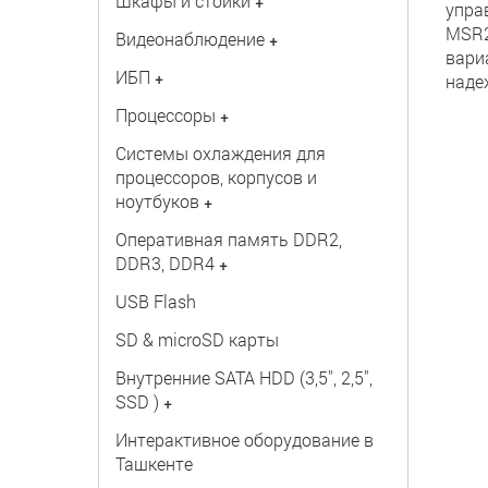
Шкафы и стойки
+
упра
MSR2
Видеонаблюдение
+
вари
ИБП
+
наде
Процессоры
+
Системы охлаждения для
процессоров, корпусов и
ноутбуков
+
Оперативная память DDR2,
DDR3, DDR4
+
USB Flash
SD & microSD карты
Внутренние SATA HDD (3,5", 2,5",
SSD )
+
Интерактивное оборудование в
Ташкенте