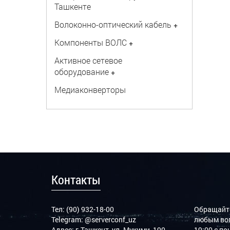
Ташкенте
Волоконно-оптический кабель
+
Компоненты ВОЛС
+
Активное сетевое
оборудование
+
Медиаконверторы
Контакты
Тел: (90) 932-18-00
Обращайте
Telegram:
@serverconf_uz
любым воп
Адрес: г.Ташкент, ул. Мукими, 190
19:00 с п