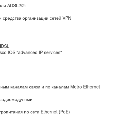
или ADSL2/2+
и средства организации сетей VPN
HDSL
o IOS "advanced IP services"
ным каналам связи и по каналам Metro Ethernet
я радиомодулями
ропитания по сети Ethernet (PoE)