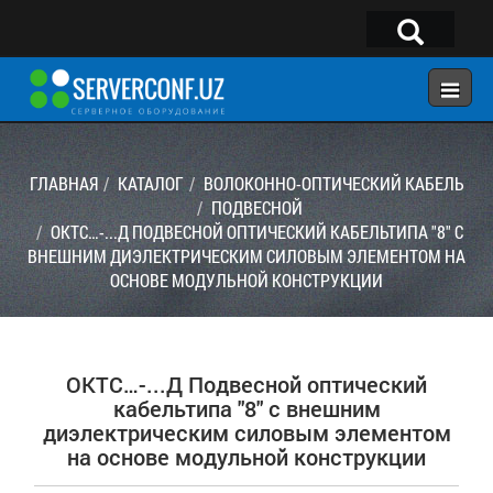
×
Telegram:
@serverconf_uz
Тел: (90) 932-18-00
ГЛАВНАЯ
КАТАЛОГ
ВОЛОКОННО-ОПТИЧЕСКИЙ КАБЕЛЬ
ПОДВЕСНОЙ
ОКТС…-...Д ПОДВЕСНОЙ ОПТИЧЕСКИЙ КАБЕЛЬТИПА "8" С
ГЛАВНАЯ
ВНЕШНИМ ДИЭЛЕКТРИЧЕСКИМ СИЛОВЫМ ЭЛЕМЕНТОМ НА
КОНФИГУРАТОР
ОСНОВЕ МОДУЛЬНОЙ КОНСТРУКЦИИ
КАТАЛОГ
РЕШЕНИЯ
ОКТС…-...Д Подвесной оптический
УСЛУГИ
кабельтипа "8" с внешним
диэлектрическим силовым элементом
КОНТАКТЫ
на основе модульной конструкции