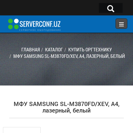
×
Telegram:
@serverconf_uz
Тел: (90) 932-18-00
ГЛАВНАЯ
КАТАЛОГ
КУПИТЬ ОРГТЕХНИКУ
МФУ SAMSUNG SL-M3870FD/XEV, A4, ЛАЗЕРНЫЙ, БЕЛЫЙ
ГЛАВНАЯ
КОНФИГУРАТОР
КАТАЛОГ
РЕШЕНИЯ
МФУ SAMSUNG SL-M3870FD/XEV, A4,
УСЛУГИ
лазерный, белый
КОНТАКТЫ