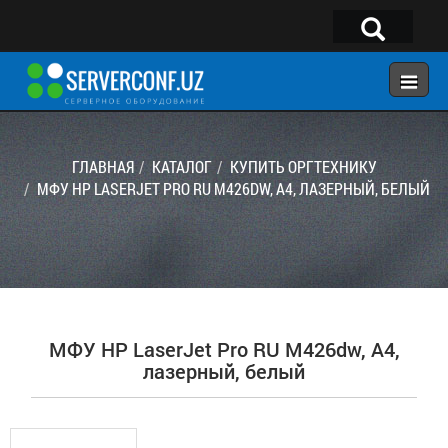
×
Telegram:
@serverconf_uz
Тел: (90) 932-18-00
ГЛАВНАЯ
КАТАЛОГ
КУПИТЬ ОРГТЕХНИКУ
МФУ HP LASERJET PRO RU M426DW, A4, ЛАЗЕРНЫЙ, БЕЛЫЙ
ГЛАВНАЯ
КОНФИГУРАТОР
КАТАЛОГ
РЕШЕНИЯ
МФУ HP LaserJet Pro RU M426dw, A4,
УСЛУГИ
лазерный, белый
КОНТАКТЫ