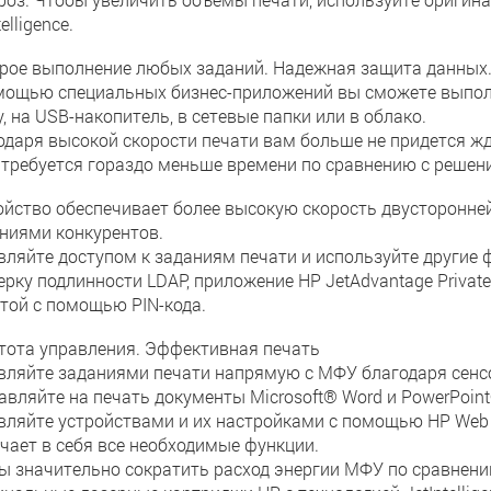
telligence.
рое выполнение любых заданий. Надежная защита данных
мощью специальных бизнес-приложений вы сможете выпол
, на USB-накопитель, в сетевые папки или в облако.
одаря высокой скорости печати вам больше не придется ж
требуется гораздо меньше времени по сравнению с решен
ойство обеспечивает более высокую скорость двусторонне
ниями конкурентов.
вляйте доступом к заданиям печати и используйте другие 
ерку подлинности LDAP, приложение HP JetAdvantage Private
той с помощью PIN-кода.
тота управления. Эффективная печать
вляйте заданиями печати напрямую с МФУ благодаря сенсо
авляйте на печать документы Microsoft® Word и PowerPoin
вляйте устройствами и их настройками с помощью HP Web 
чает в себя все необходимые функции.
ы значительно сократить расход энергии МФУ по сравнени