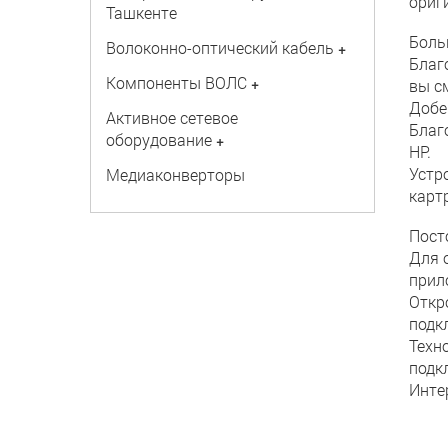
ориг
Ташкенте
Боль
Волоконно-оптический кабель
+
Благ
Компоненты ВОЛС
+
вы с
Добе
Активное сетевое
Благ
оборудование
+
HP.
Устр
Медиаконверторы
карт
Пост
Для 
прил
Откр
подк
Техн
подк
Инте