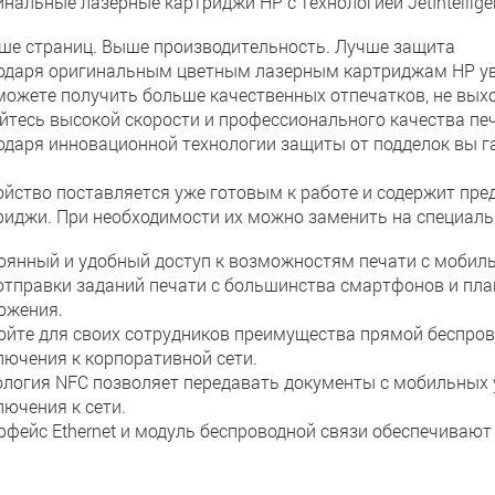
инальные лазерные картриджи HP с технологией JetIntellige
ше страниц. Выше производительность. Лучше защита
одаря оригинальным цветным лазерным картриджам HP увел
можете получить больше качественных отпечатков, не вых
йтесь высокой скорости и профессионального качества печа
одаря инновационной технологии защиты от подделок вы г
ойство поставляется уже готовым к работе и содержит пр
риджи. При необходимости их можно заменить на специал
оянный и удобный доступ к возможностям печати с мобил
отправки заданий печати с большинства смартфонов и пл
ожения.
ойте для своих сотрудников преимущества прямой беспров
лючения к корпоративной сети.
ология NFC позволяет передавать документы с мобильных 
лючения к сети.
рфейс Ethernet и модуль беспроводной связи обеспечивают 