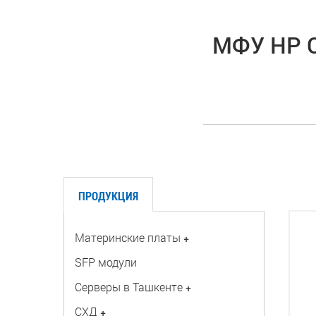
МФУ HP Co
ПРОДУКЦИЯ
Материнские платы
+
SFP модули
Серверы в Ташкенте
+
СХД
+