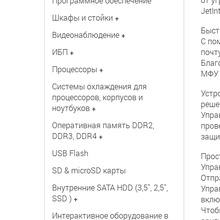
Программное обеспечение
JetIn
Шкафы и стойки
+
Быст
Видеонаблюдение
+
С по
ИБП
почту
+
Благ
Процессоры
+
МФУ 
Системы охлаждения для
Устр
процессоров, корпусов и
реше
ноутбуков
+
Упра
Оперативная память DDR2,
пров
DDR3, DDR4
+
защи
USB Flash
Прос
Упра
SD & microSD карты
Отпр
Внутренние SATA HDD (3,5", 2,5",
Упра
SSD )
+
вклю
Чтоб
Интерактивное оборудование в