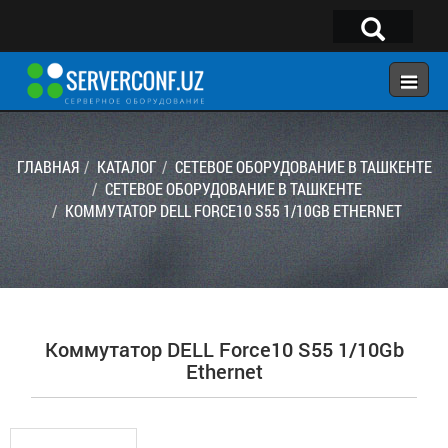
×
Telegram:
@serverconf_uz
Тел: (90) 932-18-00
ГЛАВНАЯ
КАТАЛОГ
СЕТЕВОЕ ОБОРУДОВАНИЕ В ТАШКЕНТЕ
СЕТЕВОЕ ОБОРУДОВАНИЕ В ТАШКЕНТЕ
КОММУТАТОР DELL FORCE10 S55 1/10GB ETHERNET
ГЛАВНАЯ
КОНФИГУРАТОР
КАТАЛОГ
РЕШЕНИЯ
Коммутатор DELL Force10 S55 1/10Gb
УСЛУГИ
Ethernet
КОНТАКТЫ