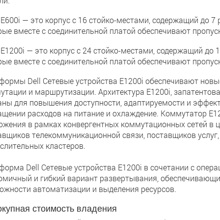
ли.
00i — это корпус с 16 стойко-местами, содержащий до 7 
рые вместе с соединительной платой обеспечивают пропуск
200i — это корпус с 24 стойко-местами, содержащий до 1
рые вместе с соединительной платой обеспечивают пропуск
формы Dell Сетевые устройства E1200i обеспечивают нов
утации и маршрутизации. Архитектура E1200i, запатентова
аны для повышения доступности, адаптируемости и эффек
ащении расходов на питание и охлаждение. Коммутатор E1
ожения в рамках конвергентных коммутационных сетей в це
авщиков телекоммуникационной связи, поставщиков услуг,
слительных кластеров.
форма Dell Сетевые устройства E1200i в сочетании с опер
омичный и гибкий вариант развертывания, обеспечивающи
ожности автоматизации и выделения ресурсов.
купная стоимость владения