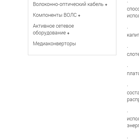
· Сн
Волоконно-оптический кабель
+
спос
Компоненты ВОЛС
+
испо
Активное сетевое
· Ко
оборудование
+
капи
Медиаконверторы
· Пр
слоте
· До
плат
· Пр
сост
расп
· Ни
испо
энер
· Во