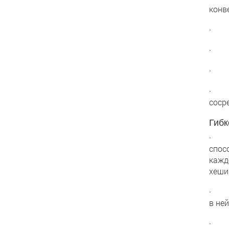
конв
· Од
· По
· Пр
· Пр
соср
Гибк
· На
спос
кажд
хеши
· Оч
в не
· На