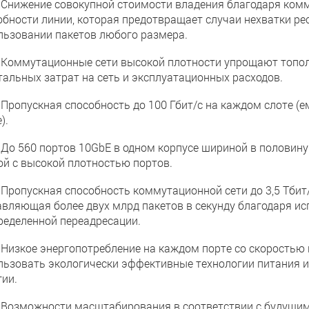
ижение совокупной стоимости владения благодаря комму
обности линии, которая предотвращает случаи нехватки рес
льзовании пакетов любого размера.
ммутационные сети высокой плотности упрощают тополог
тальных затрат на сеть и эксплуатационных расходов.
опускная способность до 100 Гбит/с на каждом слоте (ем
).
 560 портов 10GbE в одном корпусе шириной в половину 
ой с высокой плотностью портов.
опускная способность коммутационной сети до 3,5 Тбит/с
авляющая более двух млрд пакетов в секунду благодаря 
ределенной переадресации.
зкое энергопотребление на каждом порте со скоростью п
льзовать экологически эффективные технологии питания 
гии.
зможности масштабирования в соответствии с будущими