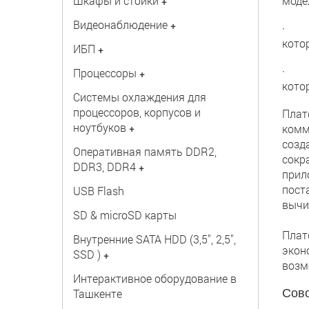
Шкафы и стойки
моде
+
Видеонаблюдение
+
· E6
кото
ИБП
+
· E1
Процессоры
+
кото
Системы охлаждения для
процессоров, корпусов и
Плат
ноутбуков
+
комм
созд
Оперативная память DDR2,
сокр
DDR3, DDR4
+
прил
пост
USB Flash
вычи
SD & microSD карты
Плат
Внутренние SATA HDD (3,5", 2,5",
экон
SSD )
+
возм
Интерактивное оборудование в
Сово
Ташкенте