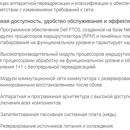
ицах аппаратной переадресации и классификации и обеспе
ветствии с изменениями требований к сети.
кая доступность, удобство обслуживания и эффект
ограммное обеспечение Dell FTOS, созданное на базе Net
одулях процессоров маршрутизатора (RPM) и линейных пла
табирования на функциональном уровне и гарантирует на
сокопроизводительный модуль процессоров маршрутиза
я процессорами обработку на функциональном уровне и об
вления 1+1 с беспрерывной переадресацией.
дули коммутационной сети коммутатора с резервирован
рминированным восстановлением после сбоев.
паратная и программная архитектура с высокой доступ
ключения всех компонентов.
патентованная пассивная системная плата (медь).
зервирование источников питания и охлаждения.