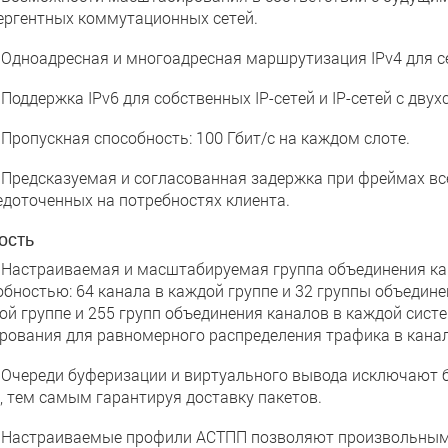
ергентных коммутационных сетей.
ноадресная и многоадресная маршрутизация IPv4 для се
ддержка IPv6 для собственных IP-сетей и IP-сетей с двух
опускная способность: 100 Гбит/с на каждом слоте.
едсказуемая и согласованная задержка при фреймах все
едоточенных на потребностях клиента.
ость
страиваемая и масштабируемая группа объединения кана
обностью: 64 канала в каждой группе и 32 группы объедине
ой группе и 255 групп объединения каналов в каждой сис
рования для равномерного распределения трафика в канала
ереди буферизации и виртуального вывода исключают б
й, тем самым гарантируя доставку пакетов.
страиваемые профили АСТПП позволяют произвольным о