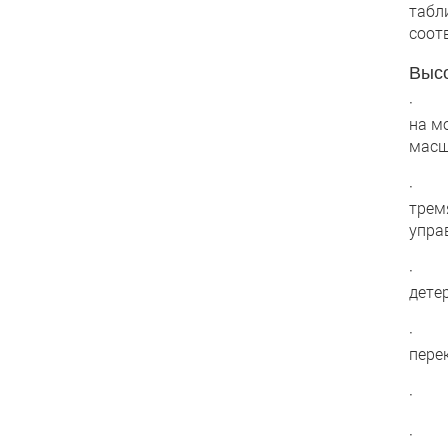
табл
соот
Высо
· Пр
на м
масш
· Вы
трем
упра
· Мо
дете
· Ап
пере
· За
· Ре