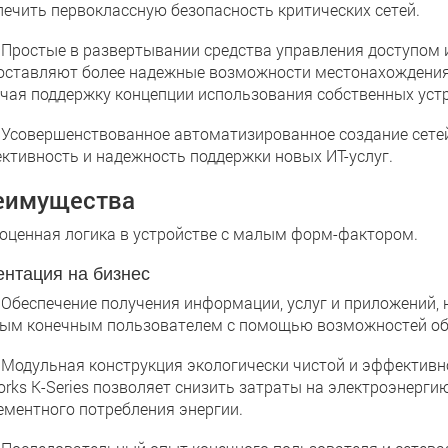
печить первоклассную безопасность критических сетей.
остые в развертывании средства управления доступом и
оставляют более надежные возможности местонахождения,
чая поддержку концепции использования собственных уст
овершенствованное автоматизированное создание сетей
ктивность и надежность поддержки новых ИТ-услуг.
еимущества
оценная логика в устройстве с малым форм-фактором.
нтация на бизнес
еспечение получения информации, услуг и приложений, н
ым конечным пользователем с помощью возможностей обш
дульная конструкция экологически чистой и эффективно
orks K-Series позволяет снизить затраты на электроэнерг
ементного потребления энергии.