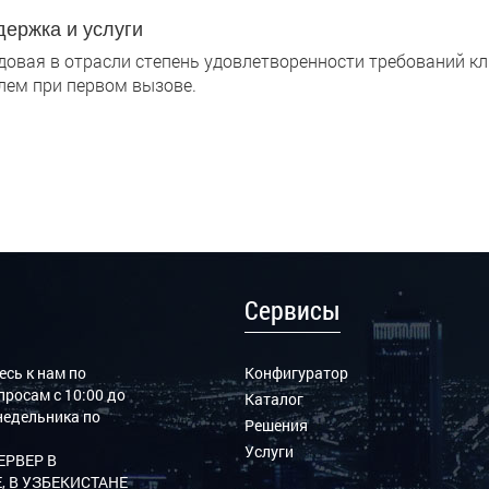
ержка и услуги
довая в отрасли степень удовлетворенности требований к
лем при первом вызове.
Сервисы
сь к нам по
Конфигуратор
росам с 10:00 до
Каталог
онедельника по
Решения
Услуги
ЕРВЕР В
, В УЗБЕКИСТАНЕ