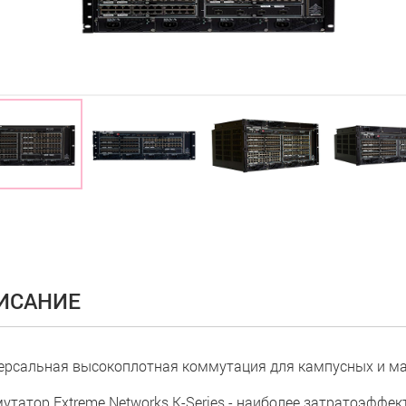
ИСАНИЕ
ерсальная высокоплотная коммутация для кампусных и ма
утатор Extreme Networks K-Series - наиболее затратоэффе