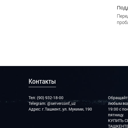
Подд
Пере
проб
Контакты
Тел: (90) 932-18-00
Обращайте
Telegram:
@serverconf_uz
любым воп
Адрес: г.Ташкент, ул. Мукими, 190
19:00 с п
пятницу.
КУПИТЬ С
ТАШКЕНТЕ