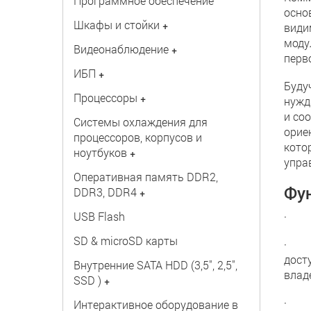
Программное обеспечение
осно
Шкафы и стойки
+
види
моду
Видеонаблюдение
+
перв
ИБП
+
Буду
Процессоры
+
нужд
и со
Системы охлаждения для
орие
процессоров, корпусов и
кото
ноутбуков
+
упра
Оперативная память DDR2,
Фу
DDR3, DDR4
+
USB Flash
· За
SD & microSD карты
· Ун
дост
Внутренние SATA HDD (3,5", 2,5",
влад
SSD )
+
· Вс
Интерактивное оборудование в