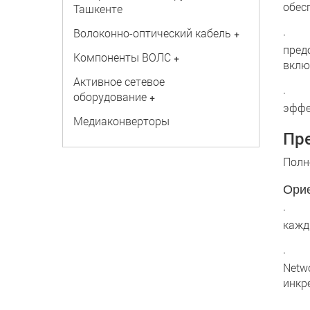
обес
Ташкенте
Волоконно-оптический кабель
+
· Пр
пред
Компоненты ВОЛС
+
вклю
Активное сетевое
· Ус
оборудование
+
эффе
Медиаконверторы
Пр
Полн
Орие
· Об
кажд
· Мо
Netw
инкр