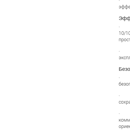
· По
эффе
Эфф
· Ша
10/1
прос
· Ав
эксп
Безо
· Сн
безо
· За
сохр
· Ра
комм
орие