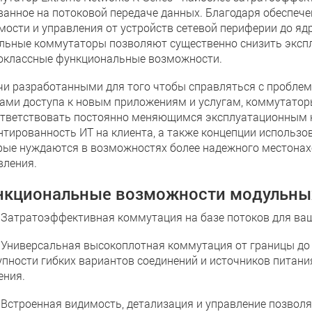
ванное на потоковой передаче данных. Благодаря обеспеч
мости и управления от устройств сетевой периферии до яд
льные коммутаторы позволяют существенно снизить экспл
оклассные функциональные возможности.
чи разработанными для того чтобы справляться с пробле
ами доступа к новым приложениям и услугам, коммутатор
ответствовать постоянно меняющимся эксплуатационным н
нтированность ИТ на клиента, а также концепции использо
рые нуждаются в возможностях более надежного местонах
вления.
нкциональные возможности модульных
тратоэффективная коммутация на базе потоков для ваше
иверсальная высокоплотная коммутация от границы до яд
упности гибких вариантов соединений и источников питани
ения.
троенная видимость, детализация и управление позволя