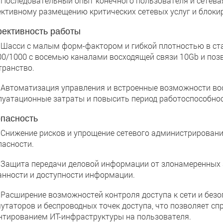
следовательный опыт конечного пользователя и сетевая
ктивному размещению критических сетевых услуг и блоки
ективность работы
сси с малым форм-фактором и гибкой плотностью в стан
00/1000 с восемью каналами восходящей связи 10Gb и поз
транство.
томатизация управления и встроенные возможности вос
луатационные затраты и повысить период работоспособнос
пасность
ижение рисков и упрощение сетевого администрировани
пасности.
щита передачи деловой информации от злонамеренных ат
анности и доступности информации.
сширение возможностей контроля доступа к сети и безо
утаторов и беспроводных точек доступа, что позволяет сп
нтированием ИТ-инфраструктуры на пользователя.