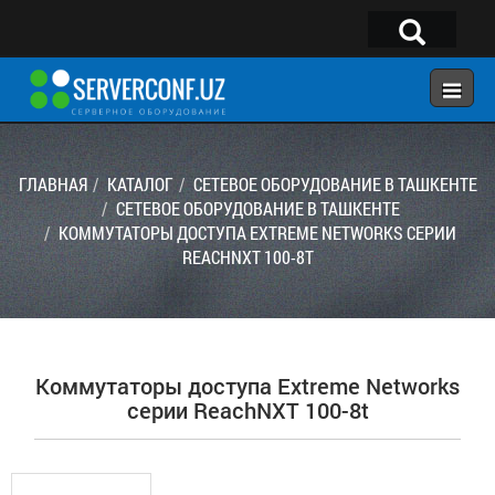
×
Telegram:
@serverconf_uz
Тел: (90) 932-18-00
ГЛАВНАЯ
КАТАЛОГ
СЕТЕВОЕ ОБОРУДОВАНИЕ В ТАШКЕНТЕ
СЕТЕВОЕ ОБОРУДОВАНИЕ В ТАШКЕНТЕ
КОММУТАТОРЫ ДОСТУПА EXTREME NETWORKS СЕРИИ
ГЛАВНАЯ
REACHNXT 100-8T
КОНФИГУРАТОР
КАТАЛОГ
РЕШЕНИЯ
Коммутаторы доступа Extreme Networks
УСЛУГИ
серии ReachNXT 100-8t
КОНТАКТЫ