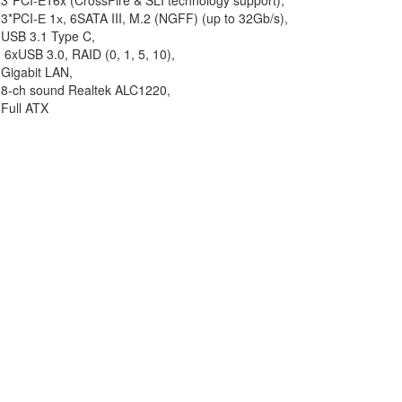
3*PCI-E16x (CrossFire & SLI technology support),
3*PCI-Е 1х, 6SATA III, M.2 (NGFF) (up to 32Gb/s),
USB 3.1 Type C,
6xUSB 3.0, RAID (0, 1, 5, 10),
Gigabit LAN,
8-ch sound Realtek ALC1220,
Full ATX