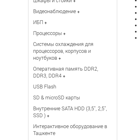
Шкафы и стойки
+
Видеонаблюдение
+
ИБП
+
Процессоры
+
Системы охлаждения для
процессоров, корпусов и
ноутбуков
+
Оперативная память DDR2,
DDR3, DDR4
+
USB Flash
SD & microSD карты
Внутренние SATA HDD (3,5", 2,5",
SSD )
+
Интерактивное оборудование в
Ташкенте