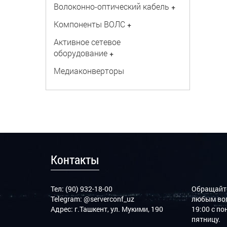
Волоконно-оптический кабель
+
Компоненты ВОЛС
+
Активное сетевое
оборудование
+
Медиаконверторы
Контакты
Тел: (90) 932-18-00
Обращайте
Telegram:
@serverconf_uz
любым воп
Адрес: г.Ташкент, ул. Мукими, 190
19:00 с п
пятницу.