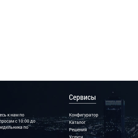
Сервисы
сь к нам по
Конфигуратор
росам с 10:00 до
Каталог
онедельника по
Решения
Услуги