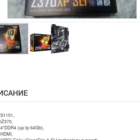
ИСАНИЕ
S1151,
iZ370,
4*DDR4 (up tp 64Gb),
HDMI,