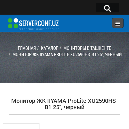
×
Telegram:
@serverconf_uz
Тел: (90) 932-18-00
ГЛАВНАЯ
КАТАЛОГ
МОНИТОРЫ В ТАШКЕНТЕ
МОНИТОР ЖК IIYAMA PROLITE XU2590HS-B1 25", ЧЕРНЫЙ
ГЛАВНАЯ
КОНФИГУРАТОР
КАТАЛОГ
РЕШЕНИЯ
Монитор ЖК IIYAMA ProLite XU2590HS-
УСЛУГИ
B1 25", черный
КОНТАКТЫ