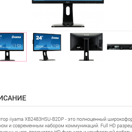
ИСАНИЕ
тор iiyama XB2483HSU-B2DP - это полноценный широкоф
ном и современным набором коммуникаций. Full HD разреш
еменных игр, просмотра HD фильмов и комфортной работы