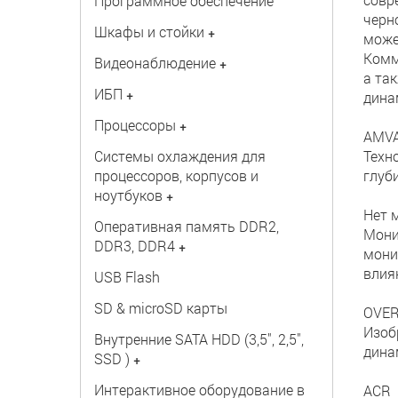
Программное обеспечение
черн
Шкафы и стойки
+
може
Комм
Видеонаблюдение
+
а та
ИБП
+
дина
Процессоры
+
AMV
Системы охлаждения для
Техн
процессоров, корпусов и
глуб
ноутбуков
+
Нет 
Оперативная память DDR2,
Мони
DDR3, DDR4
+
мони
влия
USB Flash
SD & microSD карты
OVER
Изоб
Внутренние SATA HDD (3,5", 2,5",
дина
SSD )
+
Интерактивное оборудование в
ACR