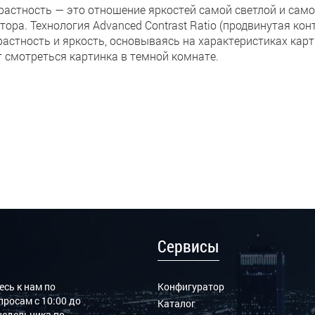
растность ― это отношение яркостей самой светлой и само
тора. Технология Advanced Contrast Ratio (продвинутая ко
растность и яркость, основываясь на характеристиках кар
т смотреться картинка в темной комнате.
Сервисы
сь к нам по
Конфигуратор
росам с 10:00 до
Каталог
онедельника по