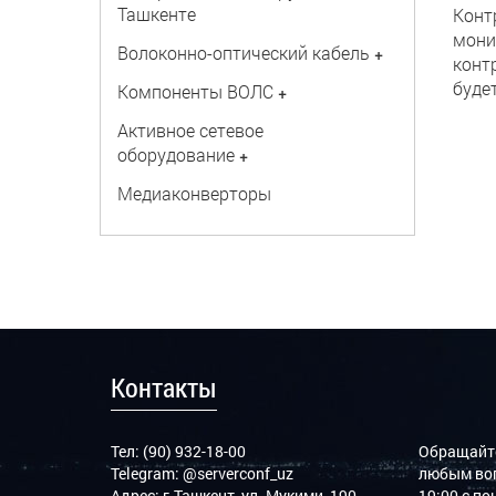
Ташкенте
Конт
мони
Волоконно-оптический кабель
+
конт
буде
Компоненты ВОЛС
+
Активное сетевое
оборудование
+
Медиаконверторы
Контакты
Тел: (90) 932-18-00
Обращайте
Telegram:
@serverconf_uz
любым воп
Адрес: г.Ташкент, ул. Мукими, 190
19:00 с п