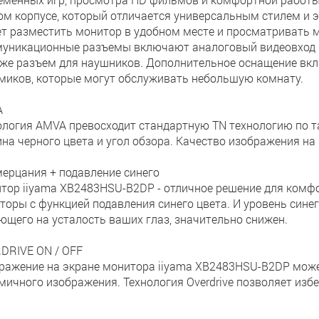
ом корпусе, который отличается универсальным стилем и 
т разместить монитор в удобном месте и просматривать 
уникационные разъемы включают аналоговый видеовход D-
кже разъем для наушников. Дополнительное оснащение вкл
миков, которые могут обслуживать небольшую комнату.
A
ология AMVA превосходит стандартную TN технологию по т
ина черного цвета и угол обзора. Качество изображения на 
мерцания + подавление синего
тор iiyama XB2483HSU-B2DP - отличное решение для комф
торы с функцией подавления синего цвета. И уровень сине
ющего на усталость ваших глаз, значительно снижен.
DRIVE ON / OFF
ражение на экране монитора iiyama XB2483HSU-B2DP може
мичного изображения. Технология Overdrive позволяет изб