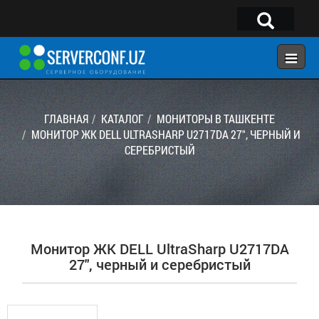
×
Telegram:
@serverconf_uz
Тел: (90) 932-18-00
ГЛАВНАЯ
КАТАЛОГ
МОНИТОРЫ В ТАШКЕНТЕ
МОНИТОР ЖК DELL ULTRASHARP U2717DA 27", ЧЕРНЫЙ И
СЕРЕБРИСТЫЙ
ГЛАВНАЯ
КОНФИГУРАТОР
КАТАЛОГ
РЕШЕНИЯ
Монитор ЖК DELL UltraSharp U2717DA
УСЛУГИ
27", черный и серебристый
КОНТАКТЫ