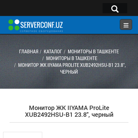
×
Telegram:
@serverconf_uz
Тел: (90) 932-18-00
ГЛАВНАЯ
КАТАЛОГ
МОНИТОРЫ В ТАШКЕНТЕ
МОНИТОРЫ В ТАШКЕНТЕ
МОНИТОР ЖК IIYAMA PROLITE XUB2492HSU-B1 23.8",
ГЛАВНАЯ
ЧЕРНЫЙ
КОНФИГУРАТОР
КАТАЛОГ
РЕШЕНИЯ
Монитор ЖК IIYAMA ProLite
УСЛУГИ
XUB2492HSU-B1 23.8", черный
КОНТАКТЫ