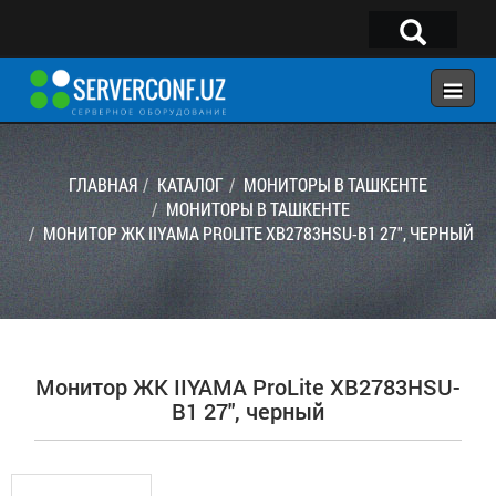
×
Telegram:
@serverconf_uz
Тел: (90) 932-18-00
ГЛАВНАЯ
КАТАЛОГ
МОНИТОРЫ В ТАШКЕНТЕ
МОНИТОРЫ В ТАШКЕНТЕ
МОНИТОР ЖК IIYAMA PROLITE XB2783HSU-B1 27", ЧЕРНЫЙ
ГЛАВНАЯ
КОНФИГУРАТОР
КАТАЛОГ
РЕШЕНИЯ
Монитор ЖК IIYAMA ProLite XB2783HSU-
УСЛУГИ
B1 27", черный
КОНТАКТЫ