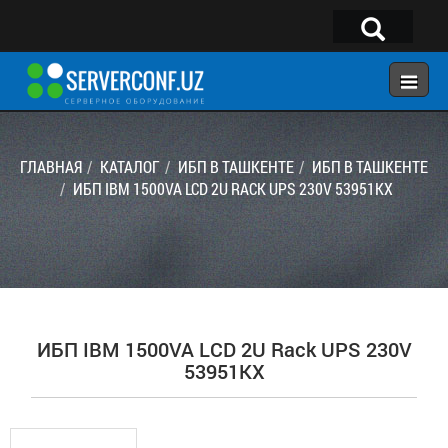
×
Telegram:
@serverconf_uz
Тел: (90) 932-18-00
ГЛАВНАЯ
КАТАЛОГ
ИБП В ТАШКЕНТЕ
ИБП В ТАШКЕНТЕ
ИБП IBM 1500VA LCD 2U RACK UPS 230V 53951KX
ГЛАВНАЯ
КОНФИГУРАТОР
КАТАЛОГ
РЕШЕНИЯ
ИБП IBM 1500VA LCD 2U Rack UPS 230V
УСЛУГИ
53951KX
КОНТАКТЫ