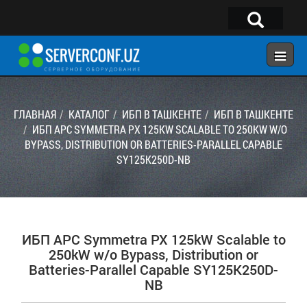
×
Telegram:
@serverconf_uz
Тел: (90) 932-18-00
ГЛАВНАЯ
КАТАЛОГ
ИБП В ТАШКЕНТЕ
ИБП В ТАШКЕНТЕ
ИБП APC SYMMETRA PX 125KW SCALABLE TO 250KW W/O
BYPASS, DISTRIBUTION OR BATTERIES-PARALLEL CAPABLE
ГЛАВНАЯ
SY125K250D-NB
КОНФИГУРАТОР
КАТАЛОГ
РЕШЕНИЯ
ИБП APC Symmetra PX 125kW Scalable to
УСЛУГИ
250kW w/o Bypass, Distribution or
Batteries-Parallel Capable SY125K250D-
КОНТАКТЫ
NB