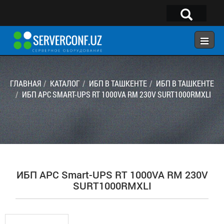
×
Telegram:
@serverconf_uz
Тел: (90) 932-18-00
ГЛАВНАЯ
КАТАЛОГ
ИБП В ТАШКЕНТЕ
ИБП В ТАШКЕНТЕ
ИБП APC SMART-UPS RT 1000VA RM 230V SURT1000RMXLI
ГЛАВНАЯ
КОНФИГУРАТОР
КАТАЛОГ
РЕШЕНИЯ
ИБП APC Smart-UPS RT 1000VA RM 230V
УСЛУГИ
SURT1000RMXLI
КОНТАКТЫ