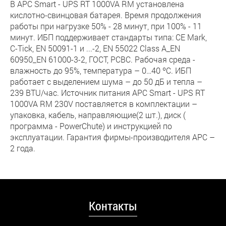
В APC Smart - UPS RT 1000VA RM установлена
кислотно-свинцовая батарея. Время продолжения
работы при нагрузке 50% - 28 минут, при 100% - 11
минут. ИБП поддерживает стандарты типа: CE Mark,
C-Tick, EN 50091-1 и ...-2, EN 55022 Class A_EN
60950_EN 61000-3-2, ГОСТ, PCBC. Рабочая среда -
влажность до 95%, температура – 0…40 ºС. ИБП
работает с выделением шума – до 50 дБ и тепла –
239 BTU/час. Источник питания APC Smart - UPS RT
1000VA RM 230V поставляется в комплектации –
упаковка, кабель, направляющие(2 шт.), диск (
программа - PowerChute) и инструкцией по
эксплуатации. Гарантия фирмы-производителя АРС –
2 года.
Контакты