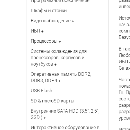
Программное обеспечение
инве
Шкафы и стойки
+
Исто
Видеонаблюдение
+
нача
ИБП
комп
+
Безу
Процессоры
+
В та
Системы охлаждения для
Любо
процессоров, корпусов и
ИБП 
ноутбуков
+
Gala
Оперативная память DDR2,
Част
DDR3, DDR4
+
пока
USB Flash
Гц. П
сост
SD & microSD карты
разр
Внутренние SATA HDD (3,5", 2,5",
разр
SSD )
+
уров
Интерактивное оборудование в
Исто