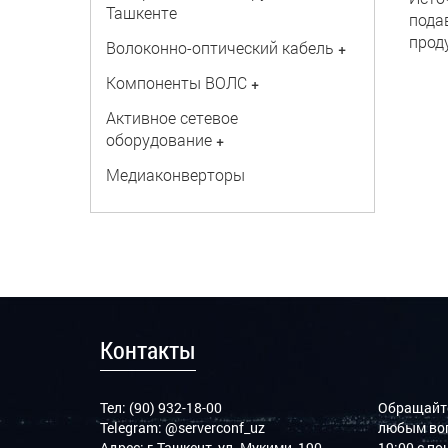
Ташкенте
пода
прод
Волоконно-оптический кабель
+
Компоненты ВОЛС
+
Активное сетевое
оборудование
+
Медиаконверторы
Контакты
Тел: (90) 932-18-00
Обращайте
Telegram:
@serverconf_uz
любым воп
Адрес: г.Ташкент, ул. Мукими, 190
19:00 с п