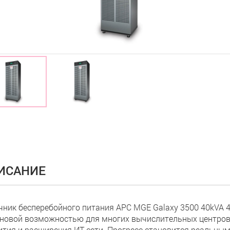
ИСАНИЕ
чник бесперебойного питания APC MGE Galaxy 3500 40kVA 400
 новой возможностью для многих вычислительных центров
ития и расширения ИТ сети. Прогресс становится реальным