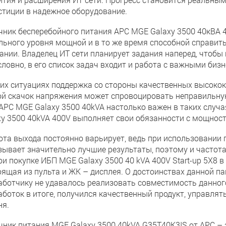
стиции в надежное оборудование.
чник бесперебойного питания APC MGE Galaxy 3500 40кВА 4
льного уровня мощной и в то же время способной справить
ании. Владелец ИТ сети планирует задания наперед, чтобы
словно, в его список задач входит и работа с важными биз
ких ситуациях поддержка со стороны качественных высоко
й скачок напряжения может спровоцировать неправильную
APC MGE Galaxy 3500 40kVA настолько важен в таких случа
xy 3500 40kVA 400V выполняет свои обязанности с мощност
ота выхода постоянно варьирует, ведь при использовании 
зывает значительно лучшие результаты, поэтому и частота
ри покупке ИБП MGE Galaxy 3500 40 kVA 400V Start-up 5X8 в
оящая из пульта и ЖК – дисплея. О достоинствах данной па
аботчику не удавалось реализовать совместимость данного
аботок в итоге, получился качественный продукт, управля
ня.
чник питания MGE Galaxy 3500 40kVA G35T40K3IS от APC – 