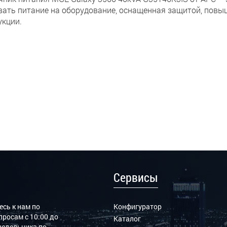
вать питание на оборудование, оснащенная защитой, пов
укции.
Сервисы
сь к нам по
Конфигуратор
росам с 10:00 до
Каталог
онедельника по