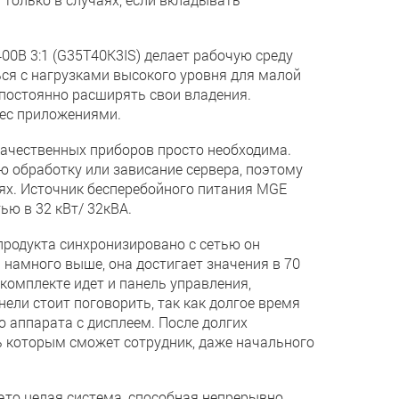
00В 3:1 (G35T40K3IS) делает рабочую среду
ся с нагрузками высокого уровня для малой
 постоянно расширять свои владения.
нес приложениями.
качественных приборов просто необходима.
 обработку или зависание сервера, поэтому
ях. Источник бесперебойного питания MGE
ью в 32 кВт/ 32кВА.
продукта синхронизировано с сетью он
 намного выше, она достигает значения в 70
 комплекте идет и панель управления,
нели стоит поговорить, так как долгое время
 аппарата с дисплеем. После долгих
ть которым сможет сотрудник, даже начального
это целая система, способная непрерывно