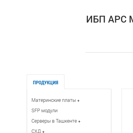
ИБП APC M
ПРОДУКЦИЯ
Материнские платы
+
SFP модули
Серверы в Ташкенте
+
СХД
+