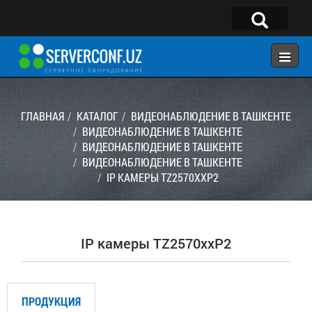
×
Telegram:
@serverconf_uz
Тел: (90) 932-18-00
ГЛАВНАЯ
КАТАЛОГ
ВИДЕОНАБЛЮДЕНИЕ В ТАШКЕНТЕ
ВИДЕОНАБЛЮДЕНИЕ В ТАШКЕНТЕ
ВИДЕОНАБЛЮДЕНИЕ В ТАШКЕНТЕ
ГЛАВНАЯ
ВИДЕОНАБЛЮДЕНИЕ В ТАШКЕНТЕ
КОНФИГУРАТОР
IP КАМЕРЫ TZ2570XXP2
КАТАЛОГ
РЕШЕНИЯ
IP камеры TZ2570xxP2
УСЛУГИ
КОНТАКТЫ
ПРОДУКЦИЯ